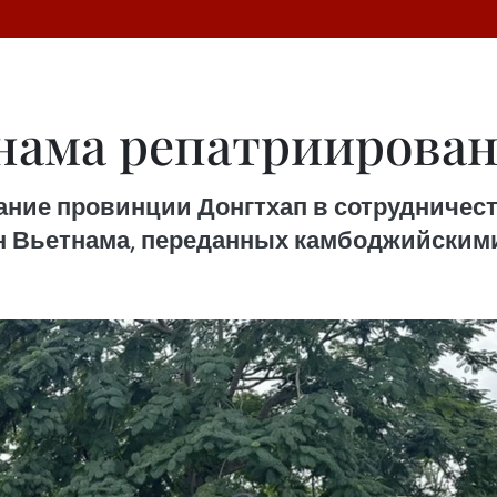
тнама репатриирова
вание провинции Донгтхап в сотрудничес
н Вьетнама, переданных камбоджийским