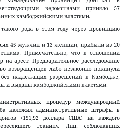
е командование провинции Донгтхап в
тветствующими ведомствами приняло 57
данных камбоджийскими властями.
 такого рода в этом году через провинцию
рых 45 мужчин и 12 женщин, прибыли из 20
ьетнама. Примечательно, что в отношении
р на арест. Предварительное расследование
тво возвращенцев либо незаконно покинули
и без надлежащих разрешений в Камбодже,
ны и выданы камбоджийскими властями.
инистративных процедур международный
ьба наложил административные штрафы в
онгов (151,92 доллара США) на каждого
пересекшего границу. Лиц, соблюдавших