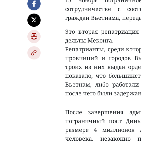
13 ноября погранично
сотрудничестве с соо
граждан Вьетнама, пере
Это вторая репатриация
дельты Меконга.
Репатрианты, среди кото
провинций и городов В
троих из них выдан орде
показало, что большинс
Вьетнам, либо работал
после чего были задержа
После завершения адм
пограничный пост Дин
размере 4 миллионов д
человека, незаконно 