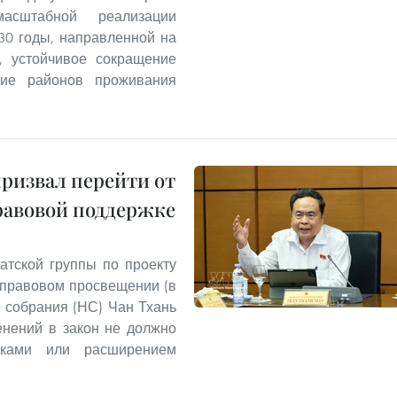
асштабной реализации
30 годы, направленной на
а, устойчивое сокращение
итие районов проживания
призвал перейти от
равовой поддержке
атской группы по проекту
 правовом просвещении (в
 собрания (НС) Чан Тхань
енений в закон не должно
вками или расширением