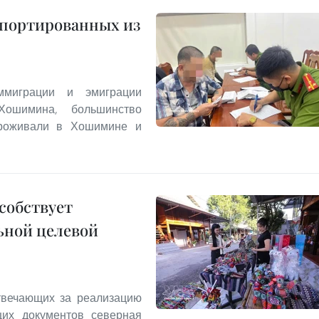
епортированных из
миграции и эмиграции
Хошимина, большинство
проживали в Хошимине и
собствует
ьной целевой
твечающих за реализацию
щих документов северная