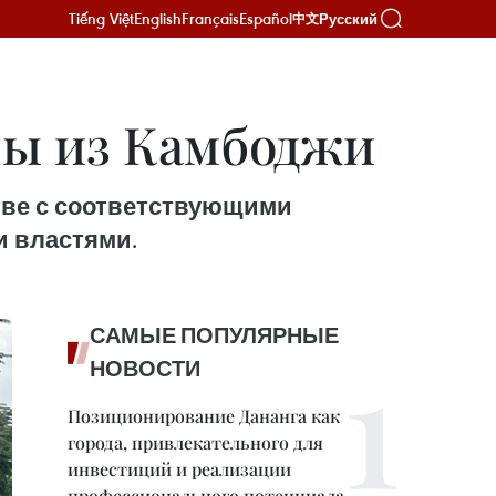
Tiếng Việt
English
Français
Español
Русский
中文
ны из Камбоджи
тве с соответствующими
и властями.
САМЫЕ ПОПУЛЯРНЫЕ
НОВОСТИ
Позиционирование Дананга как
города, привлекательного для
инвестиций и реализации
профессионального потенциала