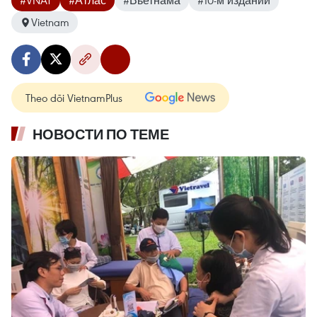
#VNAT
#Атлас
#Вьетнама
#10-м издании
Vietnam
Theo dõi VietnamPlus
НОВОСТИ ПО ТЕМЕ