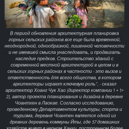
В период обновления архитектурная планировка
горных сельских районов все еще была временной,
неоднородной, однообразной, лишенной человечности
и не имевшей смысла унаследовать, и продвигать
наследие предков. Строительство зданий с
современной местной архитектурой в целом и в
сельских горных районах в частности - это вызов и
ответственность для всего общества, в котором
архитекторы играют ключевую роль”, - сказал
архитектор Хоанг Чук Хао (директор компании 1 + 1>
2), автор проекта планирования и дизайна в деревне
Чоантхен в Лаокае. Согласно исследованию,
проведенному Департаментом культуры, спорта и
туризма, деревня Чоантен является одной из
древних деревень коммуны Йты, где 57 домашних
хозяйств живут в черном Ханхи, построенном более