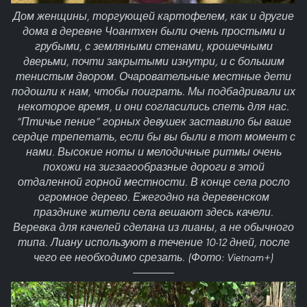
Дом женщины, торгующей картофелем, как и другие
дома в деревне Чоантхен были очень простыми и
грубыми, с земляными стенами, крошечными
дверьми, почти закрытыми изнутри, и с большим
тенистым двором. Очаровательные местные дети
подошли к нам, чтобы поиграть. Мы подбадривали их
некоторое время, и они согласились спеть для нас.
“Птичье пение” горных девушек заставило бы ваше
сердце трепетать, если бы вы были в тот момент с
нами. Высокие ноты и мелодичные ритмы очень
похожи на зигзагообразные дороги в этой
отдаленной горной местности. В конце села росло
огромное дерево. Ежегодно на деревенском
празднике жители села вешают здесь качели.
Веревка для качелей сделана из лианы, а не обычного
типа. Лиану используют в течение 10-12 дней, после
чего ее необходимо срезать. (Фото: Vietnam+)