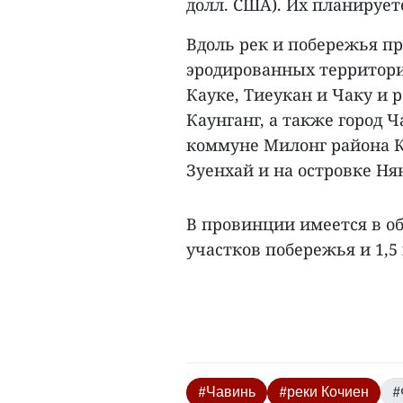
долл. США). Их планируетс
Вдоль рек и побережья п
эродированных территорий
Кауке, Тиеукан и Чаку и 
Каунганг, а также город 
коммуне Милонг района К
Зуенхай и на островке Ня
В провинции имеется в о
участков побережья и 1,5 
#Чавинь
#реки Кочиен
#