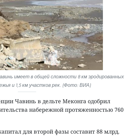
авинь имеет в общей сложности 8 км эродированных
жья и 1,5 км участков рек. (Фото: ВИА)
ции Чавинь в дельте Меконга одобрил
оительства набережной протяженностью 760
питал для второй фазы составит 88 млрд.