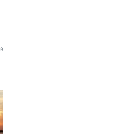
ой
и
а