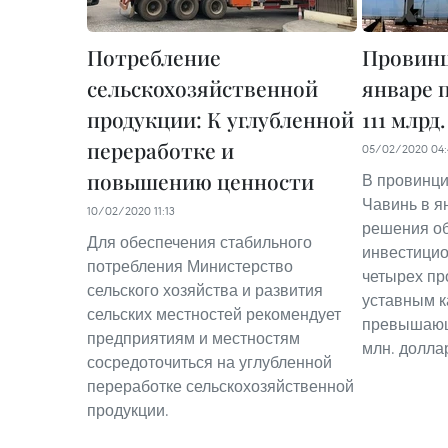
Потребление
Провинц
сельскохозяйственной
январе 
продукции: К углубленной
111 млрд
переработке и
05/02/2020 04:
повышению ценности
В провинци
Чавинь в я
10/02/2020 11:13
решения об
Для обеспечения стабильного
инвестицио
потребления Министерство
четырех пр
сельского хозяйства и развития
уставным к
сельских местностей рекомендует
превышающи
предприятиям и местностям
млн. долла
сосредоточиться на углубленной
переработке сельскохозяйственной
продукции.