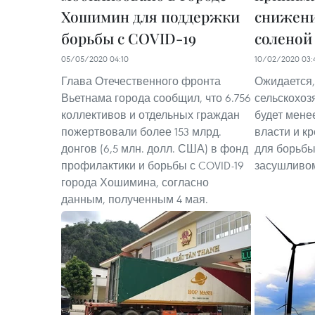
Хошимин для поддержки
снижен
борьбы с COVID-19
соленой
05/05/2020 04:10
10/02/2020 03:
Глава Отечественного фронта
Ожидается,
Вьетнама города сообщил, что 6.756
сельскохо
коллективов и отдельных граждан
будет мене
пожертвовали более 153 млрд.
власти и к
донгов (6,5 млн. долл. США) в фонд
для борьбы
профилактики и борьбы с COVID-19
засушливом 
города Хошимина, согласно
данным, полученным 4 мая.