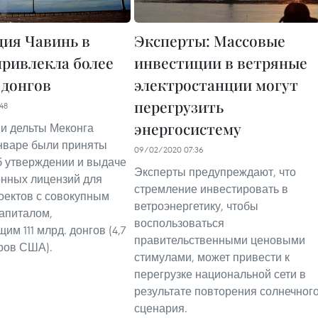
ия Чавинь в
Эксперты: Массовые
привлекла более
инвестиции в ветряные
. донгов
электростанции могут
перегрузить
48
энергосистему
и дельты Меконга
нваре были приняты
09/02/2020 07:36
 утверждении и выдаче
Эксперты предупреждают, что
нных лицензий для
стремление инвестировать в
оектов с совокупным
ветроэнергетику, чтобы
апиталом,
воспользоваться
м 111 млрд. донгов (4,7
правительственными ценовыми
ров США).
стимулами, может привести к
перегрузке национальной сети в
результате повторения солнечног
сценария.