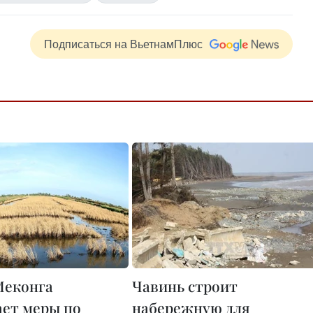
Подписаться на ВьетнамПлюс
Меконга
Чавинь строит
ет меры по
набережную для