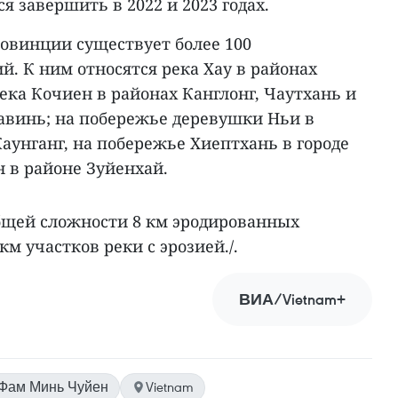
я завершить в 2022 и 2023 годах.
ровинции существует более 100
. К ним относятся река Хау в районах
река Кочиен в районах Канглонг, Чаутхань и
Чавинь; на побережье деревушки Ньи в
аунганг, на побережье Хиептхань в городе
н в районе Зуйенхай.
бщей сложности 8 км эродированных
км участков реки с эрозией./.
ВИА/Vietnam+
Фам Минь Чуйен
Vietnam