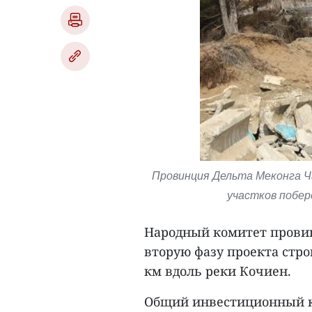
Провинция Дельта Меконга Ч
участков побере
Народный комитет провин
вторую фазу проекта стр
км вдоль реки Кочиен.
Общий инвестиционный ка