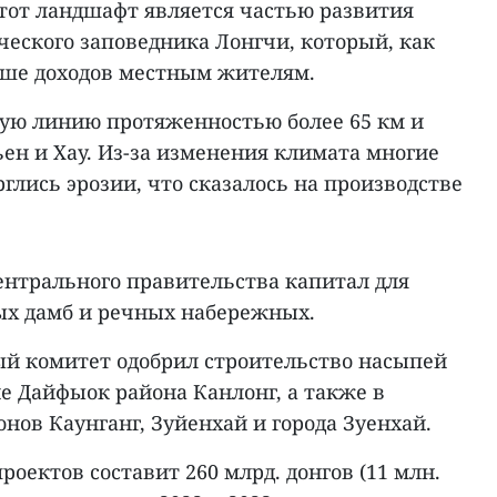
Этот ландшафт является частью развития
ческого заповедника Лонгчи, который, как
ьше доходов местным жителям.
ую линию протяженностью более 65 км и
ен и Хау. Из-за изменения климата многие
рглись эрозии, что сказалось на производстве
ентрального правительства капитал для
ых дамб и речных набережных.
ный комитет одобрил строительство насыпей
е Дайфыок района Канлонг, а также в
ов Каунганг, Зуйенхай и города Зуенхай.
роектов составит 260 млрд. донгов (11 млн.