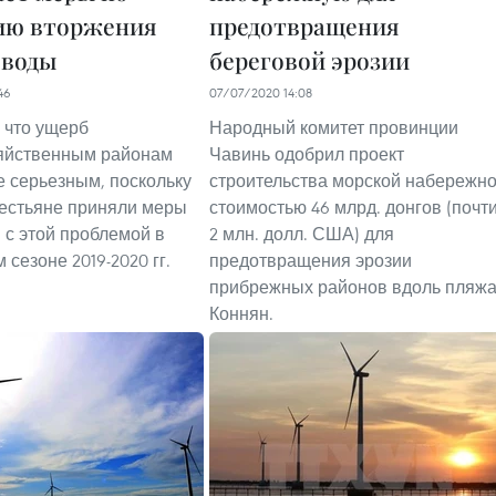
ию вторжения
предотвращения
 воды
береговой эрозии
46
07/07/2020 14:08
 что ущерб
Народный комитет провинции
зяйственным районам
Чавинь одобрил проект
е серьезным, поскольку
строительства морской набережн
рестьяне приняли меры
стоимостью 46 млрд. донгов (почт
 с этой проблемой в
2 млн. долл. США) для
сезоне 2019-2020 гг.
предотвращения эрозии
прибрежных районов вдоль пляж
Коннян.