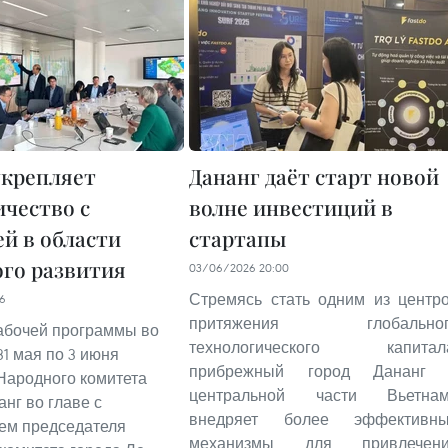
укрепляет
Дананг даёт старт новой
ичество с
волне инвестиций в
й в области
стартапы
ого развития
03/06/2026 20:00
Стремясь стать одним из центр
16
притяжения глобальног
абочей программы во
технологического капитал
31 мая по 3 июня
прибрежный город Дананг
Народного комитета
центральной части Вьетна
анг во главе с
внедряет более эффективн
ем председателя
механизмы для привлечен