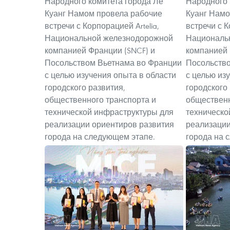
Народного комитета города Ле
Народного 
Куанг Намом провела рабочие
Куанг Намо
встречи с Корпорацией Artelia,
встречи с К
Национальной железнодорожной
Националь
компанией Франции (SNCF) и
компанией 
Посольством Вьетнама во Франции
Посольств
с целью изучения опыта в области
с целью из
городского развития,
городского
общественного транспорта и
общественн
технической инфраструктуры для
техническо
реализации ориентиров развития
реализации
города на следующем этапе.
города на 