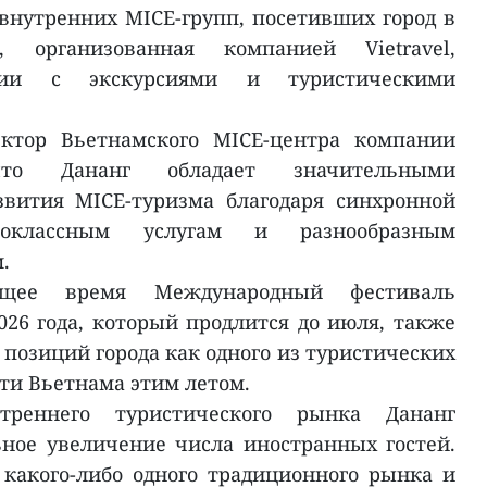
внутренних MICE-групп, посетивших город в
, организованная компанией Vietravel,
ции с экскурсиями и туристическими
ктор Вьетнамского MICE-центра компании
 что Дананг обладает значительными
вития MICE-туризма благодаря синхронной
ококлассным услугам и разнообразным
.
ящее время Международный фестиваль
026 года, который продлится до июля, также
позиций города как одного из туристических
ти Вьетнама этим летом.
реннего туристического рынка Дананг
ное увеличение числа иностранных гостей.
 какого-либо одного традиционного рынка и