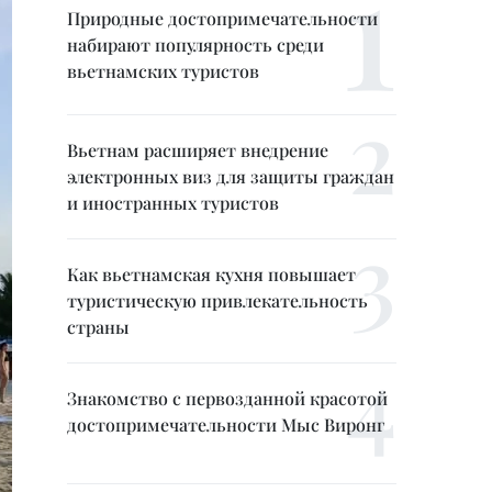
Природные достопримечательности
набирают популярность среди
вьетнамских туристов
Вьетнам расширяет внедрение
электронных виз для защиты граждан
и иностранных туристов
Как вьетнамская кухня повышает
туристическую привлекательность
страны
Знакомство с первозданной красотой
достопримечательности Мыс Виронг