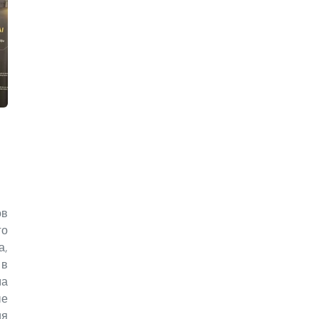
ов
о
а,
 в
ма
ые
ия