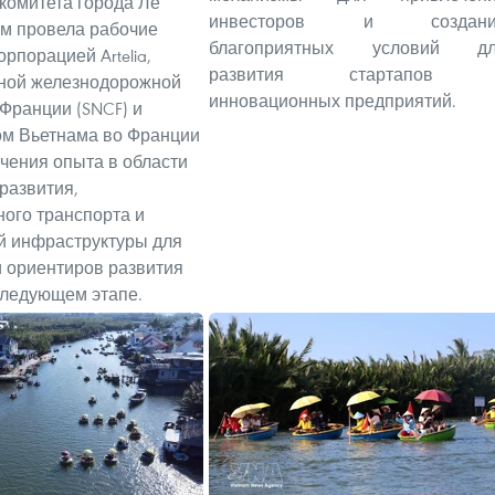
комитета города Ле
инвесторов и создани
м провела рабочие
благоприятных условий д
орпорацией Artelia,
развития стартапов 
ной железнодорожной
инновационных предприятий.
Франции (SNCF) и
ом Вьетнама во Франции
учения опыта в области
 развития,
ого транспорта и
й инфраструктуры для
 ориентиров развития
следующем этапе.