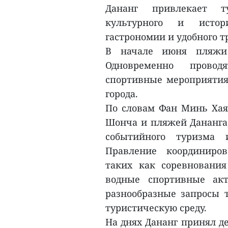
Дананг привлекает т
культурного и истори
гастрономии и удобного т
В начале июня пляжи 
Одновременно провод
спортивные мероприятия,
города.
По словам Фан Минь Хая,
Шонча и пляжей Дананга,
событийного туризма 
Правление координиро
таких как соревновани
водные спортивные акт
разнообразные запросы 
туристическую среду.
На днях Дананг принял д