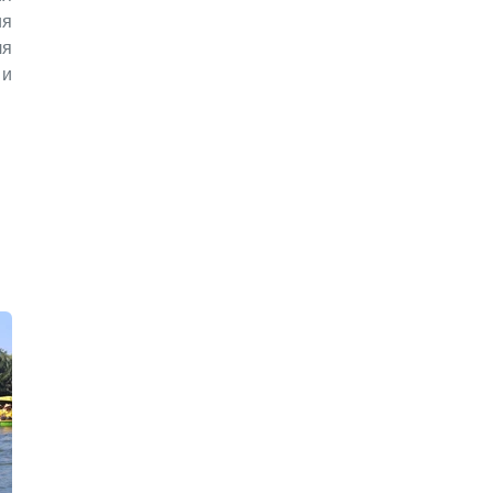
я
ля
и