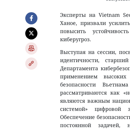
Эксперты на Vietnam Sec
Ханое, призвали усили
повысить устойчивост
киберугроз.
Выступая на сессии, по
идентичности, старши
Департамента кибербезо
применением высоких 
безопасности Вьетна
рассматриваются как «
являются важным национ
системой» цифровой 
Обеспечение безопасност
постоянной задачей, 