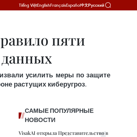
Tiếng Việt
English
Français
Español
Русский
中文
равило пяти
 данных
 призвали усилить меры по защите
оне растущих киберугроз.
САМЫЕ ПОПУЛЯРНЫЕ
НОВОСТИ
VisakAI открыла Представительство в