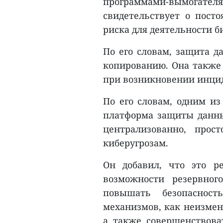
программами-вымогате
свидетельствует о пост
риска для деятельности б
По его словам, защита д
копированию. Она также 
при возникновении инци
По его словам, одним из
платформа защиты данны
централизованно, прос
киберугрозам.
Он добавил, что это р
возможности резервног
повышать безопаснос
механизмов, как неизмен
а также совершенствова