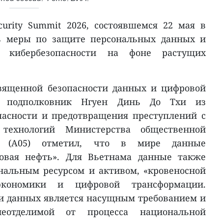
urity Summit 2026, состоявшемся 22 мая в
ть меры по защите персональных данных и
ь кибербезопасности на фоне растущих
священной безопасности данных и цифровой
й подполковник Нгуен Динь До Тхи из
пасности и предотвращения преступлений с
технологий Министерства общественной
ма (A05) отметил, что в мире данные
новая нефть». Для Вьетнама данные также
альным ресурсом и активом, «кровеносной
экономики и цифровой трансформации.
и данных является насущным требованием и
неотделимой от процесса национальной