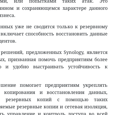
лями, или попытками таких атак. Это
оянном и сохраняющемся характере данного
изнеса.
анных уже не сводится только к резервному
включает способность восстановить данные
дентов.
 решений, предложенных Synology, является
х, призванная помочь предприятиям более
то и удобно выстраивать устойчивость к
ешение помогает предприятиям укреплять
о копирования и восстановления данных,
ть резервных копий с помощью таких
яемые резервные копии и сетевая изоляция,
ть управление и контроль доступа во всей