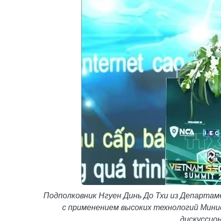
Подполковник Нгуен Динь До Тхи из Департа
с применением высоких технологий Мин
дискуссион