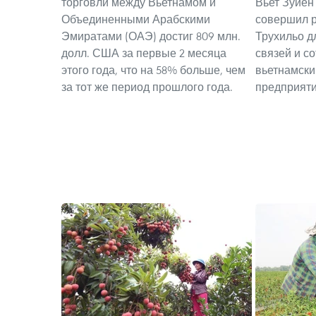
торговли между Вьетнамом и
Вьет Зуйен 
Объединенными Арабскими
совершил р
Эмиратами (ОАЭ) достиг 809 млн.
Трухильо д
долл. США за первые 2 месяца
связей и с
этого года, что на 58% больше, чем
вьетнамски
за тот же период прошлого года.
предприят