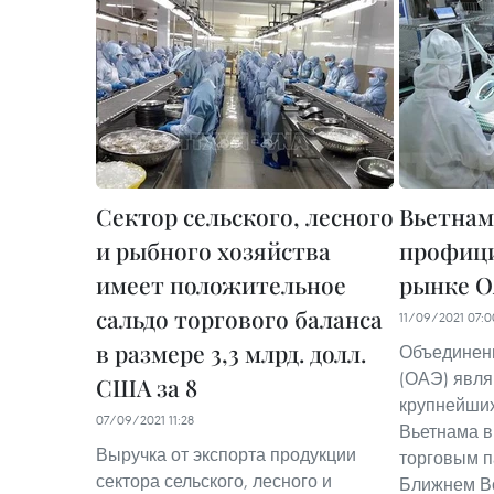
Сектор сельского, лесного
Вьетнам
и рыбного хозяйства
профици
имеет положительное
рынке 
сальдо торгового баланса
11/09/2021 07:0
в размере 3,3 млрд. долл.
Объединен
(ОАЭ) явля
США за 8
крупнейших
07/09/2021 11:28
Вьетнама в
Выручка от экспорта продукции
торговым п
сектора сельского, лесного и
Ближнем Во