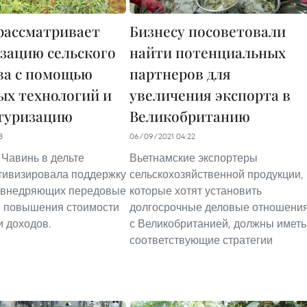
рассматривает
Бизнесу посоветовали
зацию сельского
найти потенциальных
ва с помощью
партнеров для
ых технологий и
увеличения экспорта в
туризацию
Великобританию
8
06/09/2021 04:22
Чавинь в дельте
Вьетнамские экспортеры
тивизировала поддержку
сельскохозяйственной продукции,
 внедряющих передовые
которые хотят установить
я повышения стоимости
долгосрочные деловые отношени
и доходов.
с Великобританией, должны иметь
соответствующие стратегии