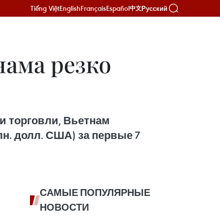
Tiếng Việt
English
Français
Español
Русский
中文
нама резко
и торговли, Вьетнам
лн. долл. США) за первые 7
САМЫЕ ПОПУЛЯРНЫЕ
НОВОСТИ