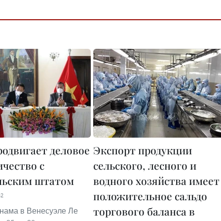
родвигает деловое
Экспорт продукции
ичество с
сельского, лесного и
льским штатом
водного хозяйства имеет
положительное сальдо
42
торгового баланса в
нама в Венесуэле Ле