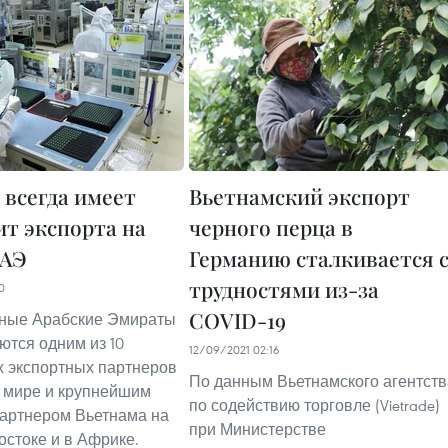
 всегда имеет
Вьетнамский экспорт
т экспорта на
черного перца в
ОАЭ
Германию сталкивается 
трудностями из-за
0
COVID-19
ные Арабские Эмираты
ются одним из 10
12/09/2021 02:16
 экспортных партнеров
По данным Вьетнамского агентств
 мире и крупнейшим
по содействию торговле (Vietrade)
артнером Вьетнама на
при Министерстве
стоке и в Африке.