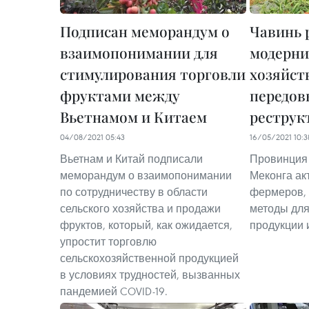
Подписан меморандум о
Чавинь 
взаимопонимании для
модерни
стимулирования торговли
хозяйст
фруктами между
передов
Вьетнамом и Китаем
реструк
04/08/2021 05:43
16/05/2021 10:3
Вьетнам и Китай подписали
Провинция 
меморандум о взаимопонимании
Меконга ак
по сотрудничеству в области
фермеров,
сельского хозяйства и продажи
методы дл
фруктов, который, как ожидается,
продукции 
упростит торговлю
сельскохозяйственной продукцией
в условиях трудностей, вызванных
пандемией COVID-19.