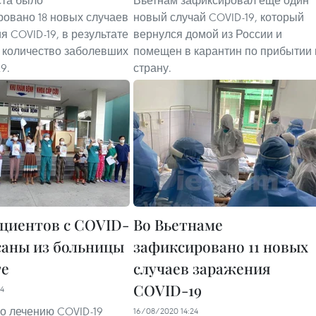
ста было
Вьетнам зафиксировал еще один
ровано 18 новых случаев
новый случай COVID-19, который
я COVID-19, в результате
вернулся домой из России и
 количество заболевших
помещен в карантин по прибытии 
9.
страну.
ациентов с COVID-
Во Вьетнаме
саны из больницы
зафиксировано 11 новых
ге
случаев заражения
COVID-19
54
о лечению COVID-19
16/08/2020 14:24