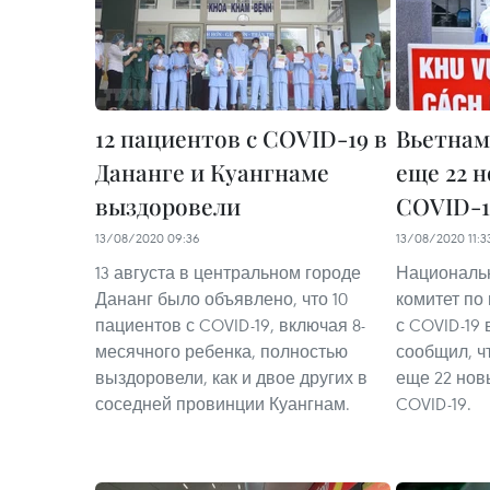
12 пациентов с COVID-19 в
Вьетнам
Дананге и Куангнаме
еще 22 
выздоровели
COVID-19
13/08/2020 09:36
13/08/2020 11:3
13 августа в центральном городе
Националь
Дананг было объявлено, что 10
комитет по
пациентов с COVID-19, включая 8-
с COVID-19 
месячного ребенка, полностью
сообщил, ч
выздоровели, как и двое других в
еще 22 нов
соседней провинции Куангнам.
COVID-19.