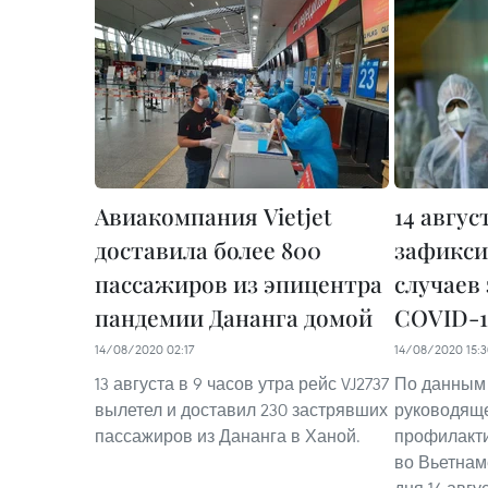
Авиакомпания Vietjet
14 авгус
доставила более 800
зафикси
пассажиров из эпицентра
случаев
пандемии Дананга домой
COVID-1
14/08/2020 02:17
14/08/2020 15:
13 августа в 9 часов утра рейс VJ2737
По данным
вылетел и доставил 230 застрявших
руководяще
пассажиров из Дананга в Ханой.
профилакти
во Вьетнам