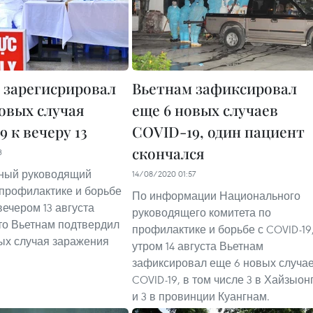
 зарегисрировал
Вьетнам зафиксировал
новых случая
еще 6 новых случаев
 к вечеру 13
COVID-19, один пациент
скончался
3
ный руководящий
14/08/2020 01:57
 профилактике и борьбе
По информации Национального
вечером 13 августа
руководящего комитета по
то Вьетнам подтвердил
профилактике и борьбе с COVID-19
ых случая заражения
утром 14 августа Вьетнам
зафиксировал еще 6 новых случа
COVID-19, в том числе 3 в Хайзыон
и 3 в провинции Куангнам.