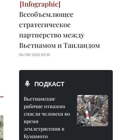
Всеобъемлющее
стратегическое
партнерство между
Вьетнамом и Таиландом
06/08/2026 00:30
ПОДКАСТ
Вьетнамские
рабочие отважно
спасли человека во
время
землетрясения в
Кумамото