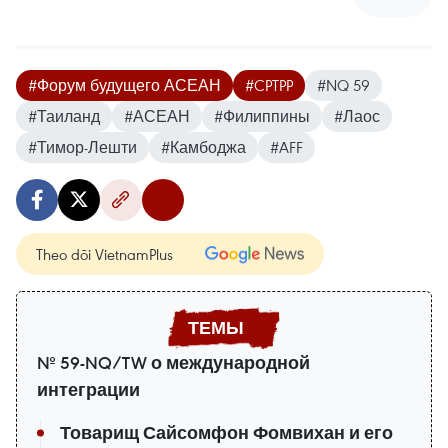
#Форум будущего АСЕАН
#CPTPP
#NQ 59
#Таиланд
#АСЕАН
#Филиппины
#Лаос
#Тимор-Лешти
#Камбоджа
#AFF
Theo dõi VietnamPlus
№ 59-NQ/TW о международной
интеграции
Товарищ Сайсомфон Фомвихан и его