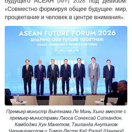
будущего АСЕАН (AFF) 2026 под девизом:
«Совместно формируя общее будущее: мир,
процветание и человек в центре внимания».
Премьер-министр Вьетнама Ле Минь Хынг вместе с
премьер-министрами Лаоса Сонексай Сипхандон,
Камбоджи Хун Манетом, Таиланда Анутином
Чарнвиракулом и Тимор-Лесте Кай Ралой Шананой