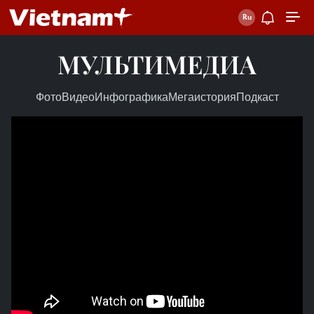
МУЛЬТИМЕДИА
Фото
Видео
Инфографика
Мегаистория
Подкаст