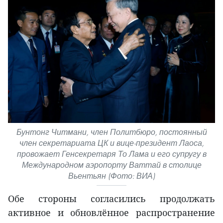
Бунтонг Читмани, член Политбюро, постоянный
член секретариата ЦК и вице-президент Лаоса,
провожает Генсекретаря То Лама и его супругу в
Международном аэропорту Ваттай в столице
Вьентьян (Фото: ВИА)
Обе стороны согласились продолжать
активное и обновлённое распространение