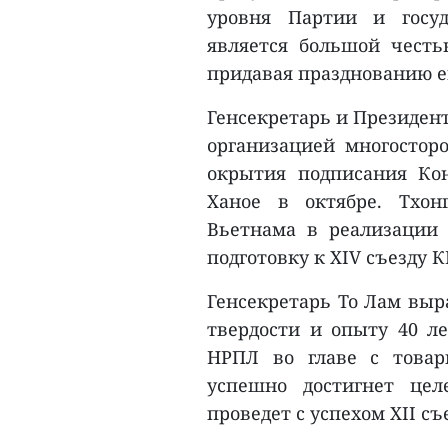
уровня Партии и госу
является большой честью
придавая празднованию е
Генсекретарь и Президен
организацией многостор
окрытия подписания Ко
Ханое в октябре. Тхон
Вьетнама в реализации
подготовку к XIV съезду К
Генсекретарь То Лам выр
твердости и опыту 40 л
НРПЛ во главе с товар
успешно достигнет цел
проведет с успехом XII съ