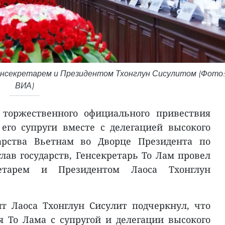
Генсекретарем и Президентом Тхонглун Сисулитом (Фото:
ВИА)
 торжественного официального привествия
его супруги вместе с делегацией высокого
арства Вьетнам во Дворце Президента по
лав государств, Генсекретарь То Лам провел
етарем и Президентом Лаоса Тхонглун
т Лаоса Тхонглун Сисулит подчеркнул, что
я То Лама с супругой и делегации высокого