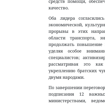
средств помощи, обеспе
качество.
Оба лидера согласилис
экономической, культурн
прорывы в этих направ
области транспорта, э
продолжать повышение к
уделяя особое вниман
специалистов; активиз
рассматривая это как
укреплению братских чу
двумя народами.
По завершении переговор
подписания 12 важны
министерствами, ведо