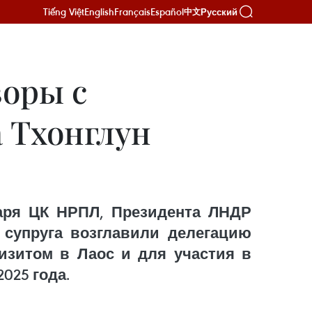
Tiếng Việt
English
Français
Español
Русский
中文
воры с
 Тхонглун
аря ЦК НРПЛ, Президента ЛНДР
о супруга возглавили делегацию
изитом в Лаос и для участия в
025 года.