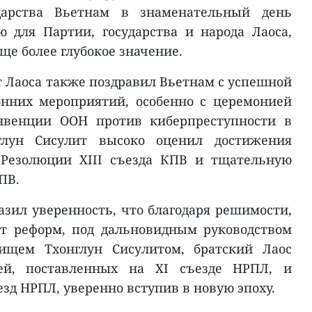
дарства Вьетнам в знаменательный день
 для Партии, государства и народа Лаоса,
ще более глубокое значение.
т Лаоса также поздравил Вьетнам с успешной
онних мероприятий, особенно с церемонией
нвенции ООН против киберпреступности в
глун Сисулит высоко оценил достижения
 Резолюции XIII съезда КПВ и тщательную
ПВ.
азил уверенность, что благодаря решимости,
ет реформ, под дальновидным руководством
ищем Тхонглун Сисулитом, братский Лаос
ей, поставленных на XI съезде НРПЛ, и
езд НРПЛ, уверенно вступив в новую эпоху.