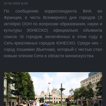
31/10/2025 16:03
По сообщению корреспондента ВИА во
Франции, в честь Всемирного дня городов (31
октября) ООН по вопросам образования, науки и
культуры (ЮНЕСКО) официально объявила
список 58 городов, включённых в этом году в
Сеть креативных городов ЮНЕСКО. Среди них —
город Хошимин (Вьетнам), который с честью стал
новым членом Сети в области киноискусства.