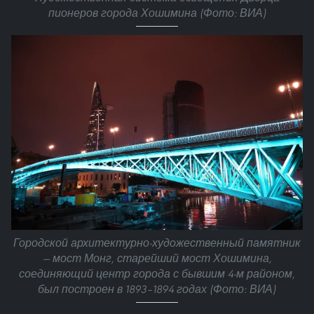
пионеров города Хошимина (Фото: ВИА)
Городской архитектурно-художественный памятник
— мост Монг, старейший мост Хошимина,
соединяющий центр города с бывшим 4-м районом,
был построен в 1893–1894 годах (Фото: ВИА)