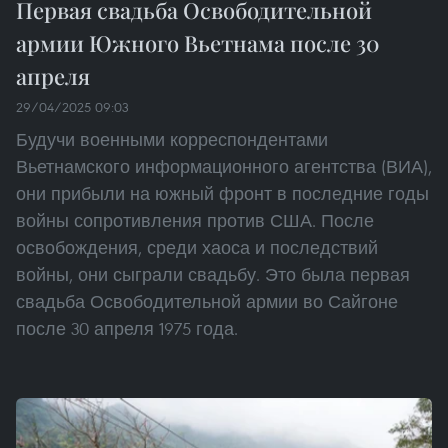
Первая свадьба Освободительной
армии Южного Вьетнама после 30
апреля
29/04/2025 09:03
Будучи военными корреспондентами
Вьетнамского информационного агентства (ВИА),
они прибыли на южный фронт в последние годы
войны сопротивления против США. После
освобождения, среди хаоса и последствий
войны, они сыграли свадьбу. Это была первая
свадьба Освободительной армии во Сайгоне
после 30 апреля 1975 года.