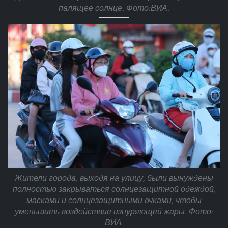
палящее солнце. Фото:ВИА.
Жители города, выходя на улицу, были вынуждены
полностью закрываться солнцезащитной одеждой,
масками и солнцезащитными очками, чтобы
уменьшить воздействие изнуряющей жары. Фото:
ВИА.