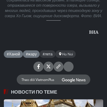
сохранялась на высоком уровне, а палящее солнце,
отражавшееся от поверхности озера, вызывало у
многих людей, проходивших через пешеходную зону у
озера Хо Гыом, ощущение дискомфорта. Фото: ВИА.
ВИA
#Ханой
#жару
#лета
Ha Noi
Theo dõi VietnamPlus
НОВОСТИ ПО ТЕМЕ