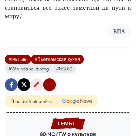
становиться всё более заметной на пути к
миру./.
ВИА
#Michelin
#Вьетнамская кухня
#Văn hóa soi đường
#NQ 80
Theo dõi VietnamPlus
80-NQ/TW о культуре