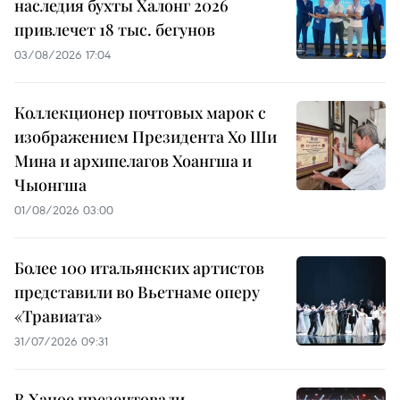
наследия бухты Халонг 2026
привлечет 18 тыс. бегунов
03/08/2026 17:04
Коллекционер почтовых марок с
изображением Президента Хо Ши
Мина и архипелагов Хоангша и
Чыонгша
01/08/2026 03:00
Более 100 итальянских артистов
представили во Вьетнаме оперу
«Травиата»
31/07/2026 09:31
В Ханое презентовали