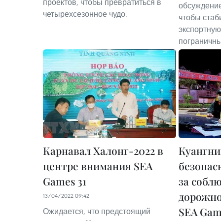
проектов, чтобы превратиться в
обсуждение
четырехсезонное чудо.
чтобы стаб
экспортную
пограничны
Карнавал Халонг-2022 в
Куангни
центре внимания SEA
безопас
Games 31
за собл
дорожно
13/04/2022 09:42
SEA Gam
Ожидается, что предстоящий