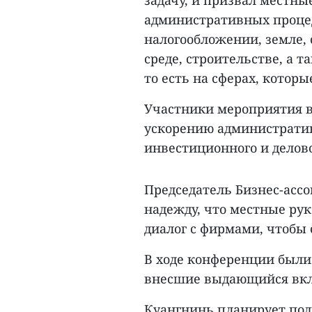
задачу, и призвал местны
административных процед
налогообложении, земле,
среде, строительстве, а 
то есть на сферах, котор
Участники мероприятия 
ускорению администрати
инвестиционного и делов
Председатель Бизнес-асс
надежду, что местные ру
диалог с фирмами, чтобы 
В ходе конференции были
внесшие выдающийся вклад
Куангнинь планирует подня