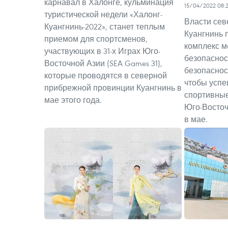
карнавал в Халонге, кульминация
15/04/2022 08:2
туристической недели «Халонг-
Власти сев
Куангнинь-2022», станет теплым
Куангнинь 
приемом для спортсменов,
комплекс м
участвующих в 31-х Играх Юго-
безопаснос
Восточной Азии (SEA Games 31),
безопаснос
которые проводятся в северной
чтобы успе
прибрежной провинции Куангнинь в
спортивные
мае этого года.
Юго-Восточ
в мае.