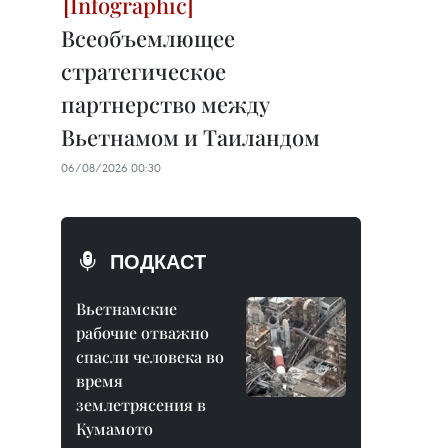
Всеобъемлющее
стратегическое
партнерство между
Вьетнамом и Таиландом
06/08/2026 00:30
ПОДКАСТ
Вьетнамские
рабочие отважно
спасли человека во
время
землетрясения в
Кумамото