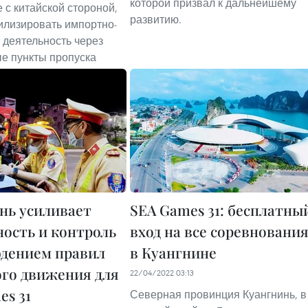
которой призвал к дальнейшему
 с китайской стороной,
развитию.
илизировать импортно-
 деятельность через
е пункты пропуска
нь усиливает
SEA Games 31: бесплатны
ность и контроль
вход на все соревновани
юдением правил
в Куангнине
го движения для
22/04/2022 03:13
es 31
Северная провинция Куангнинь, в