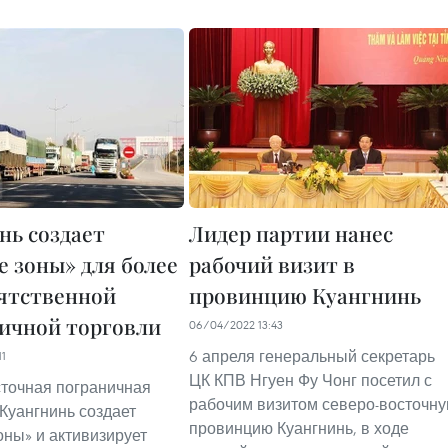
нь создает
Лидер партии нанес
е зоны» для более
рабочий визит в
ятственной
провинцию Куангнинь
ичной торговли
06/04/2022 13:43
6 апреля генеральный секретарь
11
ЦК КПВ Нгуен Фу Чонг посетил с
точная пограничная
рабочим визитом северо-восточн
Куангнинь создает
провинцию Куангнинь, в ходе
оны» и активизирует