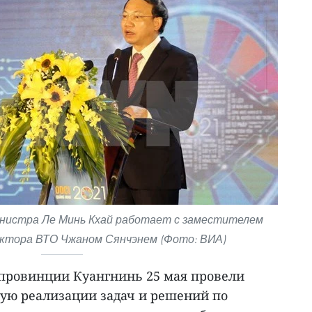
нистра Ле Минь Кхай работает с заместителем
ектора ВТО Чжаном Сянчэнем (Фото: ВИА)
 провинции Куангнинь 25 мая провели
ую реализации задач и решений по