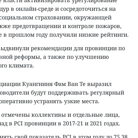
е власти активизировать урегулирование
ур в онлайн-среде и сосредоточиться на
 социальном страховании, окружающей
также предотвращении и контроле пожаров,
ые в прошлом году получили низкие рейтинги.
выдвинули рекомендации для провинции по
вной реформы, а также по улучшению
ого климата.
оциации Куангниня Фам Ван Те выразил
ководители будут поддерживать регулярный
оперативно устранять узкие места.
 отмечены коллективы и отдельные лица,
 в PCI провинции в 2017-21 и 2021 годах.
ть свой показатель PCI в этом году до 75,38,