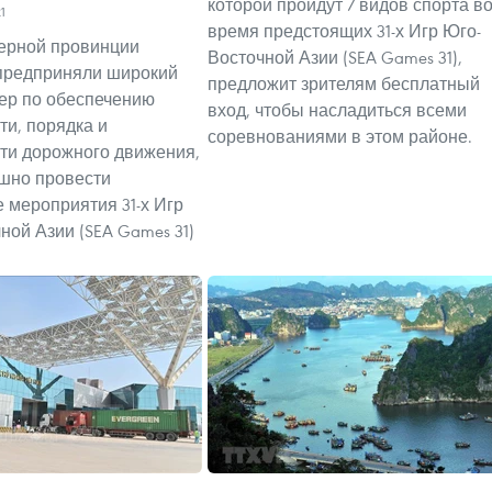
которой пройдут 7 видов спорта в
1
время предстоящих 31-х Игр Юго-
ерной провинции
Восточной Азии (SEA Games 31),
предприняли широкий
предложит зрителям бесплатный
ер по обеспечению
вход, чтобы насладиться всеми
ти, порядка и
соревнованиями в этом районе.
ти дорожного движения,
шно провести
 мероприятия 31-х Игр
ной Азии (SEA Games 31)