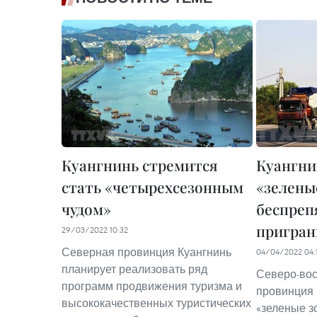
Куангнинь стремится
Куангни
стать «четырехсезонным
«зелены
чудом»
беспреп
пригран
29/03/2022 10:32
Северная провинция Куангнинь
04/04/2022 04:
планирует реализовать ряд
Северо-вос
программ продвижения туризма и
провинция 
высококачественных туристических
«зеленые з