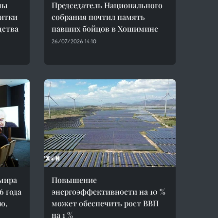
ны
Председатель Национального
итки
собрания почтил память
дства
павших бойцов в Хошимине
26/07/2026 14:10
мира
Повышение
6 года
энергоэффективности на 10 %
ю,
может обеспечить рост ВВП
на 1 %