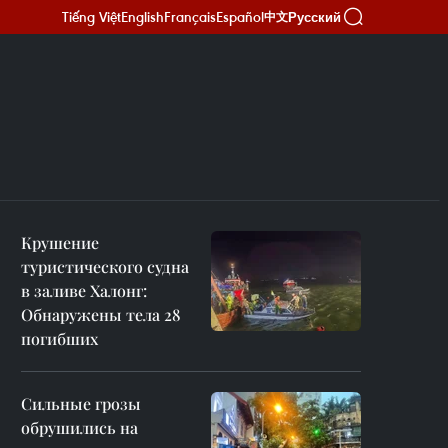
Tiếng Việt
English
Français
Español
Русский
中文
Крушение
туристического судна
в заливе Халонг:
Обнаружены тела 28
погибших
Сильные грозы
обрушились на