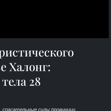
ристического
ве Халонг:
тела 28
я, спасательные силы провинции