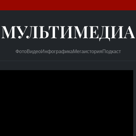
МУЛЬТИМЕДИА
Фото
Видео
Инфографика
Мегаистория
Подкаст