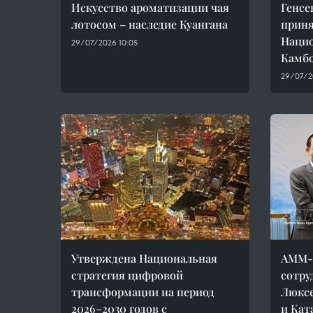
Искусство ароматизации чая
Генсе
лотосом – наследие Куангана
приня
Нацио
29/07/2026 10:05
Камбо
29/07/2
Утверждена Национальная
AMM-5
стратегия цифровой
сотру
трансформации на период
Люксе
2026–2030 годов с
и Кат