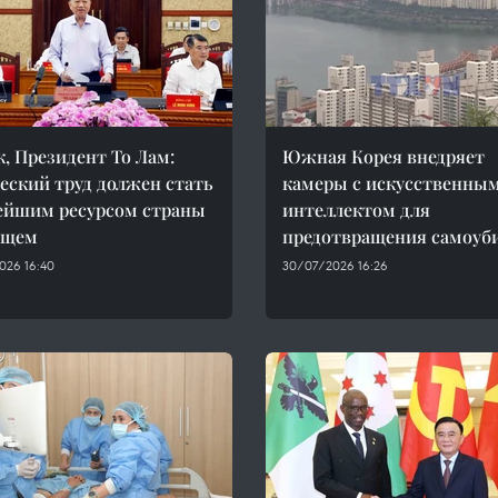
к, Президент То Лам:
Южная Корея внедряет
еский труд должен стать
камеры с искусственны
ейшим ресурсом страны
интеллектом для
ущем
предотвращения самоуб
026 16:40
30/07/2026 16:26