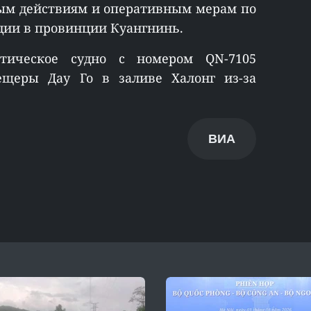
ым действиям и оперативным мерам по
дии в провинции Куангнинь.
тическое судно с номером QN-7105
ещеры Дау Го в заливе Халонг из-за
ВИА