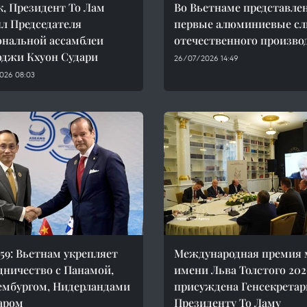
к, Президент То Лам
Во Вьетнаме представле
л Председателя
первые алюминиевые сл
нальной ассамблеи
отечественного произво
джи Кхуон Судари
26/07/2026 14:49
026 08:03
9: Вьетнам укрепляет
Международная премия 
дничество с Панамой,
имени Льва Толстого 202
мбургом, Нидерландами
присуждена Генсекретар
аром
Президенту То Ламу