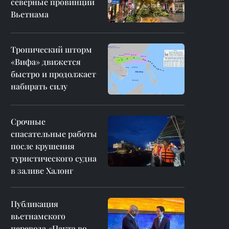
северные провинции
Вьетнама
Тропический шторм
«Вифа» движется
быстро и продолжает
набирать силу
Срочные
спасательные работы
после крушения
туристического судна
в заливе Халонг
Публикация
вьетнамского
перевода «Пакта во