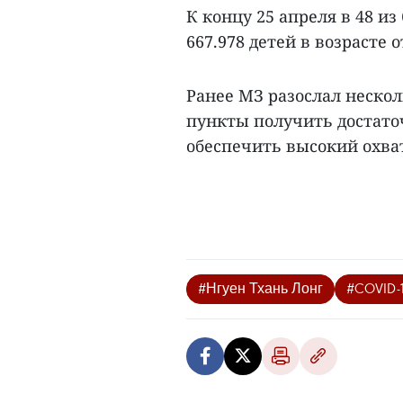
К концу 25 апреля в 48 и
667.978 детей в возрасте от
Ранее МЗ разослал неско
пункты получить достато
обеспечить высокий охват
#Нгуен Тхань Лонг
#COVID-