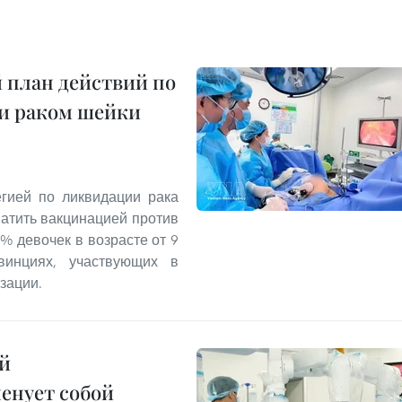
 план действий по
 и раком шейки
егией по ликвидации рака
ватить вакцинацией против
% девочек в возрасте от 9
инциях, участвующих в
зации.
й
енует собой