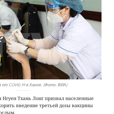
 от COVID-19 в Ханое. (Фото: ВИА)
 Нгуен Тхань Лонг призвал населенные
корить введение третьей дозы вакцины
рослым.