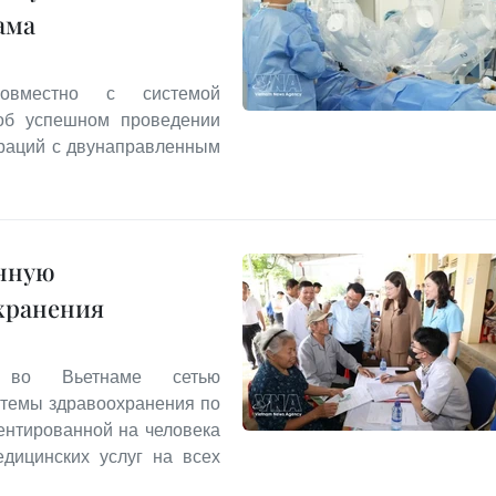
ама
совместно с системой
 об успешном проведении
раций с двунаправленным
анную
хранения
й во Вьетнаме сетью
стемы здравоохранения по
ентированной на человека
дицинских услуг на всех