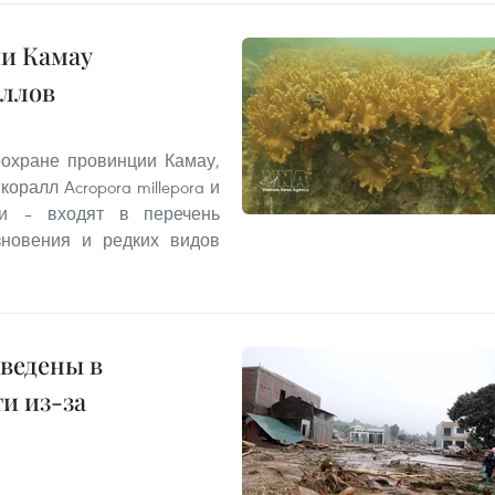
и Камау
аллов
охране провинции Камау,
ралл Acropora millepora и
и – входят в перечень
зновения и редких видов
ведены в
и из-за