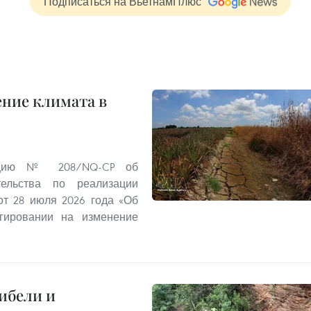
Подписаться на ВьетнамПлюс
ение климата в
люцию № 208/NQ-CP об
ельства по реализации
т 28 июля 2026 года «Об
гировании на изменение
ибели и