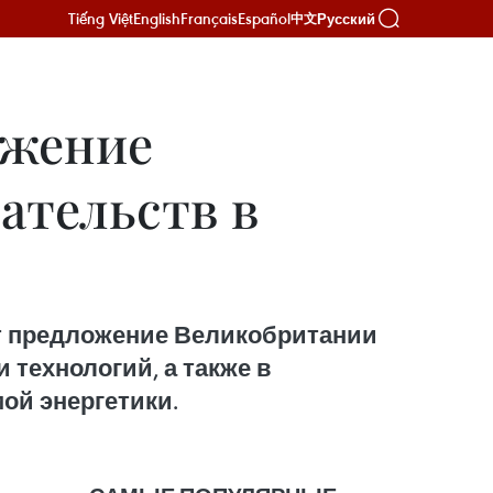
Tiếng Việt
English
Français
Español
Русский
中文
ожение
ательств в
т предложение Великобритании
 технологий, а также в
ой энергетики.