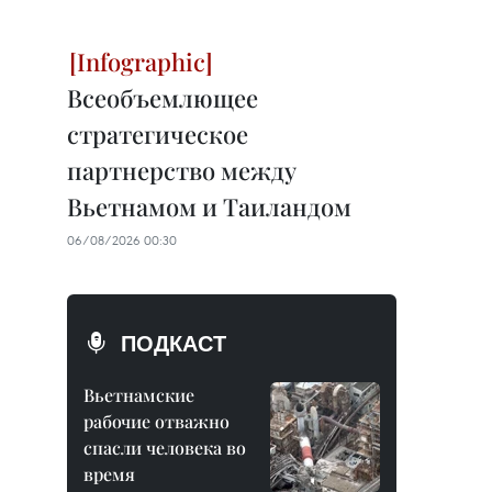
Всеобъемлющее
стратегическое
партнерство между
Вьетнамом и Таиландом
06/08/2026 00:30
ПОДКАСТ
Вьетнамские
рабочие отважно
спасли человека во
время