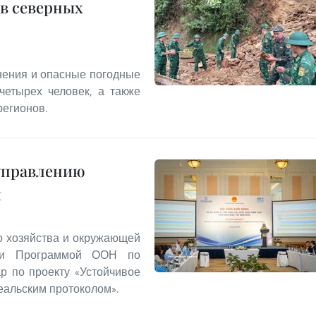
в северных
днения и опасные погодные
четырех человек, а также
регионов.
 управлению
и
о хозяйства и окружающей
 и Программой ООН по
р по проекту «Устойчивое
альским протоколом».