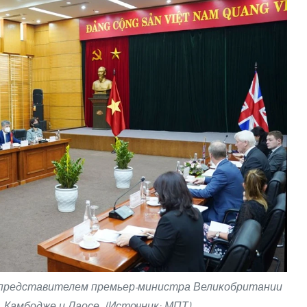
 представителем премьер-министра Великобритании
 Камбодже и Лаосе. (Источник: МПТ)