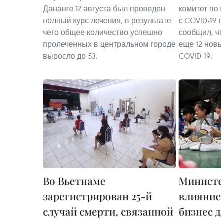
Дананге 17 августа был проведен
комитет по
полный курс лечения, в результате
с COVID-19 
чего общее количество успешно
сообщил, ч
пролеченных в центральном городе
еще 12 нов
выросло до 53.
COVID-19.
Во Вьетнаме
Министе
зарегистрирован 25-й
влияние
случай смерти, связанной
бизнес 