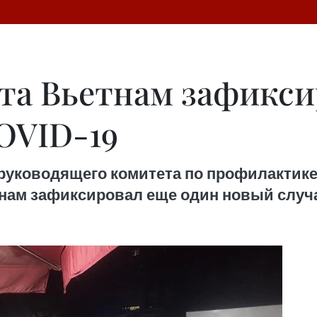
ста Вьетнам зафикс
OVID-19
ководящего комитета по профилактике и
тнам зафиксировал еще один новый случа