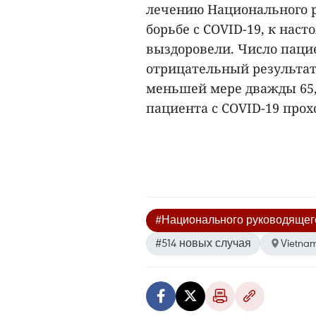
лечению Национального р
борьбе с COVID-19, к нас
выздоровели. Число паци
отрицательный результат т
меньшей мере дважды 65, 
пациента с COVID-19 прох
#Национального руководящег
#514 новых случая
Vietna