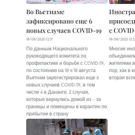
Во Вьетнаме
Иностр
зафиксировано еще 6
присоед
новых случаев COVID-19
с COVID
18/08/2020 12:17
18/08/2020 12:2
По данным Национального
Многие ино
руководящего комитета по
объединил
профилактике и борьбе с COVID-19,
жителями в 
по состоянию на 18 ч 18 августа
пор, как в 
Вьетнам зарегистрировал еще 6
вторая всп
новых случаев COVID-19, в том
числе 4 в Дананге, 2 случая,
которые вернулись домой из – за
границы и помещены в карантин по
прибытии в страну