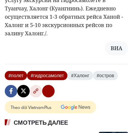
услугу экскурсий на гидросамолете в
Туанчау, Халонг (Куангнинь). Ежедневно
осуществляется 1-3 обратных рейса Ханой -
Халонг и 5-10 экскурсионных рейсов по
заливу Халонг./.
ВИА
#полет
#гидросамолет
#Халонг
#остров
Theo dõi VietnamPlus
СМОТРЕТЬ ДАЛЕЕ