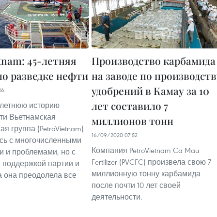
tnam: 45-летняя
Производство карбамида
по разведке нефти
на заводе по производств
удобрений в Камау за 10
16
лет составило 7
-летнюю историю
ти Вьетнамская
миллионов тонн
я группа (PetroVietnam)
16/09/2020 07:52
сь с многочисленными
Компания PetroVietnam Ca Mau
и и проблемами, но с
Fertilizer (PVCFC) произвела свою 7-
 поддержкой партии и
миллионную тонну карбамида
а она преодолела все
после почти 10 лет своей
деятельности.