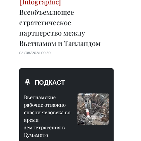
Всеобъемлющее
стратегическое
партнерство между
Вьетнамом и Таиландом
06/08/2026 00:30
ПОДКАСТ
Вьетнамские
рабочие отважно
спасли человека во
время
землетрясения в
Кумамото