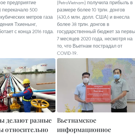
ое предприятие
(PetroVietnam) получила прибыль в
ro) перекачало 500
размере более 10 трлн. донгов
кубических метров газа
(430,6 млн. долл. США) и внесла
дения Тхиенынг,
более 38 трлн. донгов в
отает с конца 2016 года.
государственный бюджет за перв
7 месяцев 2020 года, несмотря на
то, что Вьетнам пострадал от
COVID-19.
ы делают разные
Вьетнамское
ы относительно
информационное