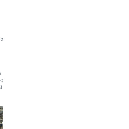
го
и
00
й