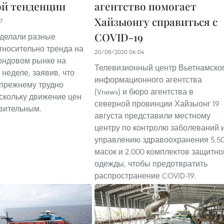
й тенденции
агентство помогает
Хайзыонгу справиться с
7
COVID-19
делали разные
тносительно тренда на
20/08/2020 06:04
ондовом рынке на
Телевизионный центр Вьетнамско
неделе, заявив, что
информационного агентства
-прежнему трудно
(Vnews) и бюро агентства в
оскольку движение цен
северной провинции Хайзыонг 19
вительным.
августа представили местному
центру по контролю заболеваний 
управлению здравоохранения 5.5
масок и 2.000 комплектов защитно
одежды, чтобы предотвратить
распространение COVID-19.