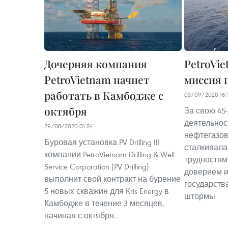
Дочерняя компания
PetroVie
PetroVietnam начнет
миссия 
работать в Камбодже с
03/09/2020 16:
октября
За свою 45
деятельнос
29/08/2020 01:54
нефтегазова
Буровая установка PV Drilling III
сталкивала
компании PetroVietnam Drilling & Well
трудностям
Service Corporation (PV Drilling)
доверием и
выполнит свой контракт на бурение
государств
5 новых скважин для Kris Energy в
штормы
Камбодже в течение 3 месяцев,
начиная с октября.