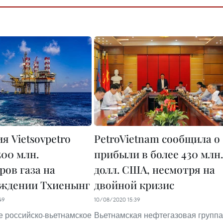
я Vietsovpetro
PetroVietnam сообщила о
500 млн.
прибыли в более 430 млн.
ров газа на
долл. США, несмотря на
ждении Тхиенынг
двойной кризис
49
10/08/2020 15:39
 российско-вьетнамское
Вьетнамская нефтегазовая группа