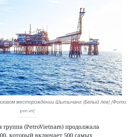
азовом месторождении Шытычанг (Белый лев) (Фото:
pvn.vn)
 группа (PetroVietnam) продолжала
t500, который включает 500 самых