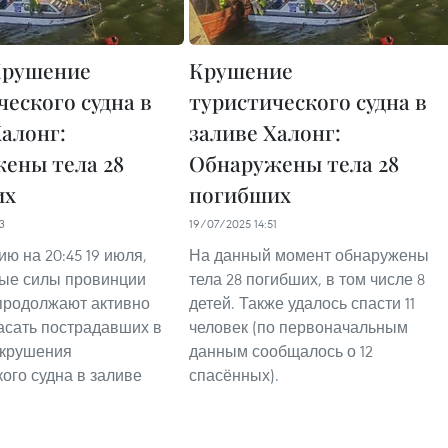
рушение
Крушение
ческого судна в
туристического судна в
Халонг:
заливе Халонг:
ены тела 28
Обнаружены тела 28
их
погибших
3
19/07/2025 14:51
ю на 20:45 19 июля,
На данный момент обнаружены
ые силы провинции
тела 28 погибших, в том числе 8
продолжают активно
детей. Также удалось спасти 11
пасать пострадавших в
человек (по первоначальным
 крушения
данным сообщалось о 12
кого судна в заливе
спасённых).