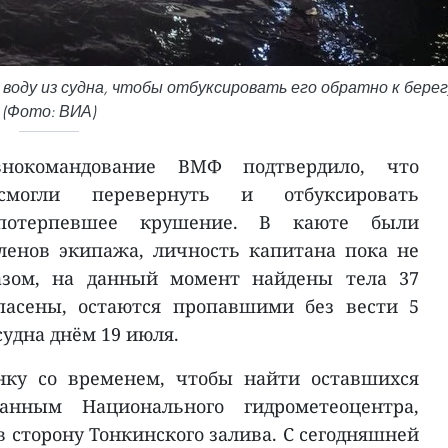
и воду из судна, чтобы отбуксировать его обратно к берег
(Фото: ВИА)
нокомандование ВМФ подтвердило, что
смогли перевернуть и отбуксировать
 потерпевшее крушение. В каюте были
ленов экипажа, личность капитана пока не
разом, на данный момент найдены тела 37
пасены, остаются пропавшими без вести 5
удна днём 19 июля.
нку со временем, чтобы найти оставшихся
анным Национального гидрометеоцентра,
 сторону Тонкинского залива. С сегодняшней