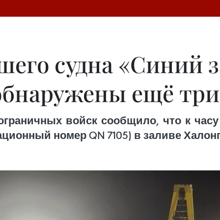
его судна «Синий з
 обнаружены ещё три
граничных войск сообщило, что к час
ационный номер QN 7105) в заливе Халонг