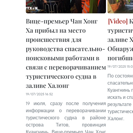
Вице-премьер Чан Хонг
К
Ха прибыл на место
туристи
происшествия для
заливе 
руководства спасательно-
Обнаруж
поисковыми работами в
погибш
связи с переворачиванием
19/07/2025 15:0
туристического судна в
По состояни
спасательн
заливе Халонг
Куангнинь 
19/07/2025 16:52
искать и с
19 июля, сразу после получения
результате
информации о переворачивании
туристичес
туристического судна в районе
Халонг.
острова Титов, провинция
Куангнинь, Вице-премьер Чан Хонг