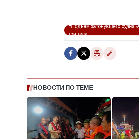
#Подъём затонувшего судна «
три тела
НОВОСТИ ПО ТЕМЕ