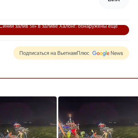
Синий залив 58» в заливе Халонг: обнаружены ещё
Подписаться на ВьетнамПлюс