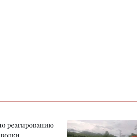
по реагированию
аводки