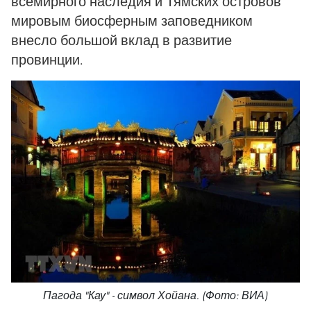
всемирного наследия и Тямских островов
мировым биосферным заповедником
внесло большой вклад в развитие
провинции.
Пагода "Кау" - символ Хойана. (Фото: ВИА)