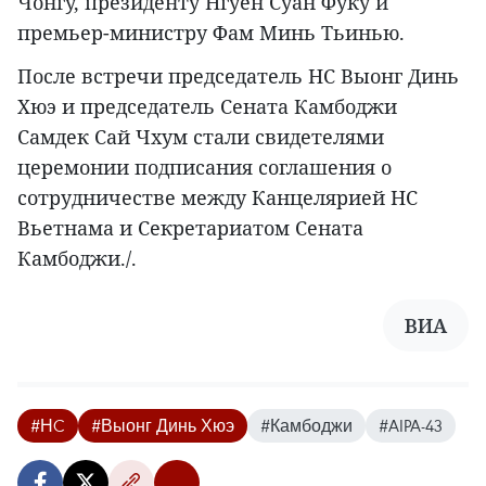
Чонгу, президенту Нгуен Суан Фуку и
премьер-министру Фам Минь Тьинью.
После встречи председатель НС Выонг Динь
Хюэ и председатель Сената Камбоджи
Самдек Сай Чхум стали свидетелями
церемонии подписания соглашения о
сотрудничестве между Канцелярией НС
Вьетнама и Секретариатом Сената
Камбоджи./.
ВИА
#НC
#Выонг Динь Хюэ
#Камбоджи
#AIPA-43