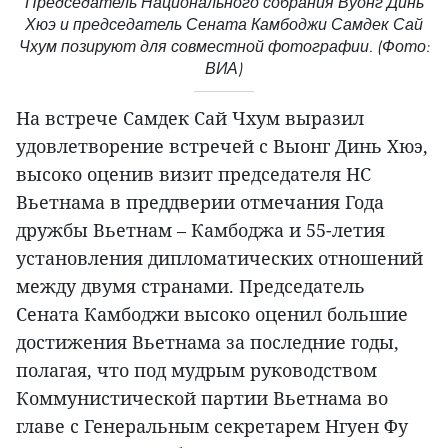
Председатель Национального собрания Вуонг Динь
Хюэ и председатель Сената Камбоджи Самдек Сай
Чхум позируют для совместной фотографии. (Фото:
ВИА)
На встрече Самдек Сай Чхум выразил
удовлетворение встречей с Выонг Динь Хюэ,
высоко оценив визит председателя НС
Вьетнама в преддверии отмечания Года
дружбы Вьетнам – Камбоджа и 55-летия
установления дипломатических отношений
между двумя странами. Председатель
Сената Камбоджи высоко оценил большие
достижения Вьетнама за последние годы,
полагая, что под мудрым руководством
Коммунистической партии Вьетнама во
главе с Генеральным секретарем Нгуен Фу