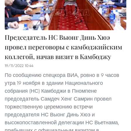
Председатель НС Выонг Динь Хюэ
провел переговоры с камбоджийским
коллегой, начав визит в Камбоджу
19/11/2022 10:44
По сообщению спецкора ВИА, ровно в 9 часов
утра 19 ноября в здании Национального
собрания (НС) Камбоджи в Пномпене
председатель Самдеч Хенг Самрин провел
торжественную церемонию встречи
председателя НС Выонг Динь Хюэ и
высокопоставленной делегации НС Вьетнама,
прибывших с официальным визитом в