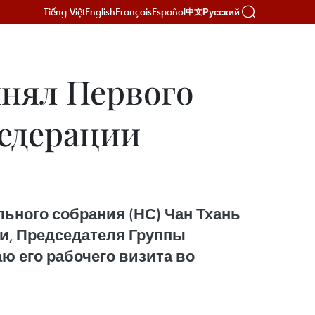
Tiếng Việt
English
Français
Español
Русский
中文
инял Первого
Федерации
ьного собрания (НС) Чан Тхань
и, Председателя Группы
ю его рабочего визита во