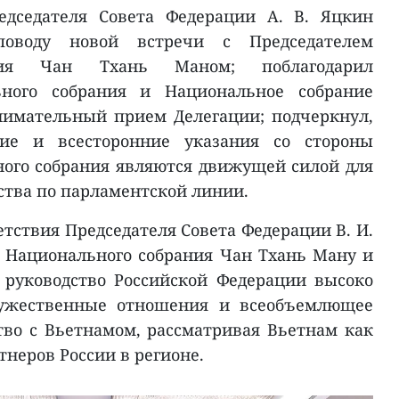
едседателя Совета Федерации А. В. Яцкин
оводу новой встречи с Председателем
ания Чан Тхань Маном; поблагодарил
ьного собрания и Национальное собрание
нимательный прием Делегации; подчеркнул,
ие и всесторонние указания со стороны
ого собрания являются движущей силой для
тва по парламентской линии.
етствия Председателя Совета Федерации В. И.
 Национального собрания Чан Тхань Ману и
 руководство Российской Федерации высоко
ужественные отношения и всеобъемлющее
тво с Вьетнамом, рассматривая Вьетнам как
неров России в регионе.