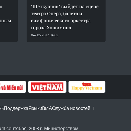
о
"Щелкунчик" выйдет на сцене
театра Опера, балета и
урным
симфонического оркестра
города Хошимина.
04/12/2019 04:02
SS
Поддержка
Языки
ВИА
Служба новостей
11 сентября, 2008 г. Министерством