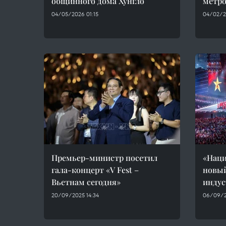
общинного дома Хунгло
метро
04/05/2026 01:15
04/02/2
Премьер-министр посетил
«Наци
гала-концерт «V Fest –
новый
Вьетнам сегодня»
инду
20/09/2025 14:34
06/09/2