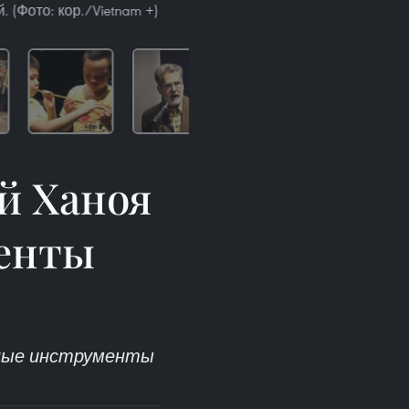
 (Фото: кор./Vietnam +)
й Ханоя
енты
ьные инструменты