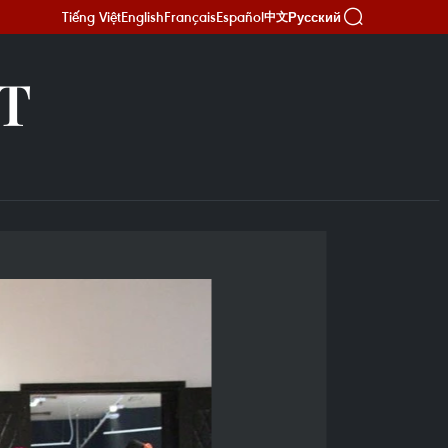
Tiếng Việt
English
Français
Español
Русский
中文
Т