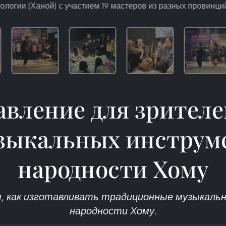
логии (Ханой) с участием 19 мастеров из разных провинций.
авление для зрителе
узыкальных инструм
народности Хому
, как изготавливать традиционные музыкал
народности Хому.