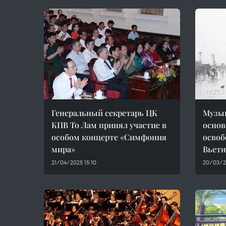
Генеральный секретарь ЦК
Музык
КПВ То Лам принял участие в
основ
особом концерте «Симфония
осво
мира»
Вьет
21/04/2025 15:10
20/03/2