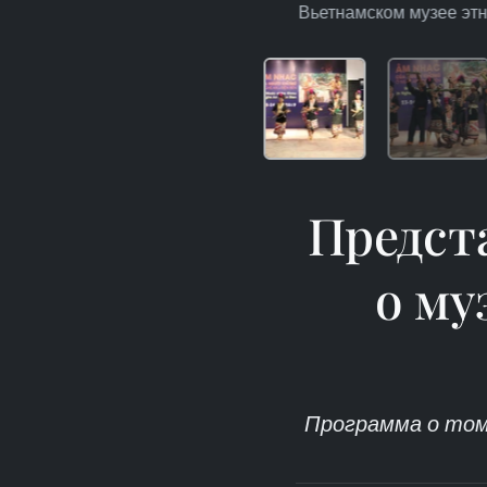
Вьетнамском музее этно
Предст
о м
Программа о том