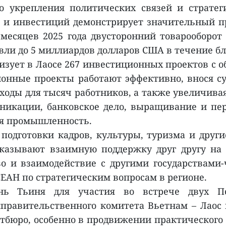
о укрепления политических связей и стратег
 и инвестиций демонстрирует значительный про
 месяцев 2025 года двусторонний товарооборот
вли до 5 миллиардов долларов США в течение б
лизует в Лаосе 267 инвестиционных проектов с
онные проекты работают эффективно, внося с
оходы для тысяч работников, а также увеличива
уникации, банковское дело, выращивание и пер
ая промышленность.
 подготовки кадров, культуры, туризма и друг
оказывают взаимную поддержку друг другу на
о и взаимодействие с другими государствами
ЕАН по стратегическим вопросам в регионе.
ь Тьиня для участия во встрече двух По
правительственного комитета Вьетнам – Лаос 
тбюро, особенно в продвижении практического 