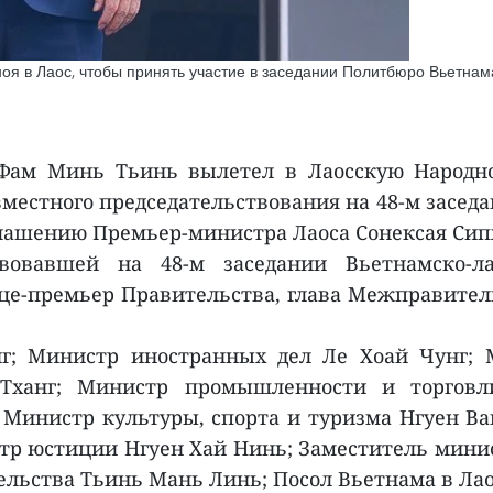
я в Лаос, чтобы принять участие в заседании Политбюро Вьетнама
Фам Минь Тьинь вылетел в Лаосскую Народно
вместного председательствования на 48-м засе
риглашению Премьер-министра Лаоса Сонексая Сип
вовавшей на 48-м заседании Вьетнамско-ла
ице-премьер Правительства, глава Межправител
; Министр иностранных дел Ле Хоай Чунг; М
 Тханг; Министр промышленности и торговл
Министр культуры, спорта и туризма Нгуен Ва
тр юстиции Нгуен Хай Нинь; Заместитель минис
льства Тьинь Мань Линь; Посол Вьетнама в Лао