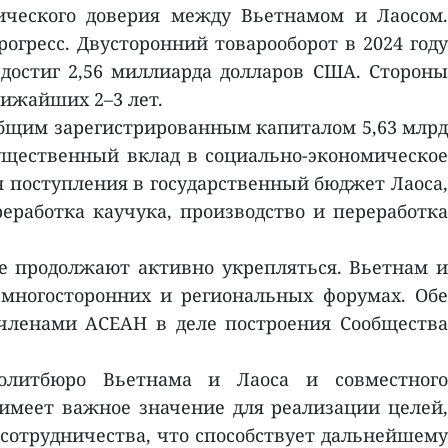
ического доверия между Вьетнамом и Лаосом.
гресс. Двусторонний товарооборот в 2024 году
 достиг 2,56 миллиарда долларов США. Стороны
лижайших 2–3 лет.
 общим зарегистрированным капиталом 5,63 млрд
ущественный вклад в социально-экономическое
я поступления в государственный бюджет Лаоса,
еработка каучука, производство и переработка
ие продолжают активно укрепляться. Вьетнам и
 многосторонних и региональных форумах. Обе
-членами АСЕАН в деле построения Сообщества
литбюро Вьетнама и Лаоса и совместного
имеет важное значение для реализации целей,
сотрудничества, что способствует дальнейшему