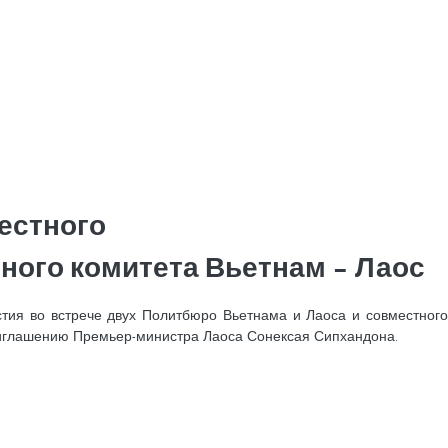
естного
ного комитета Вьетнам – Лаос
тия во встрече двух Политбюро Вьетнама и Лаоса и совместного
приглашению Премьер-министра Лаоса Сонексая Сипхандона.