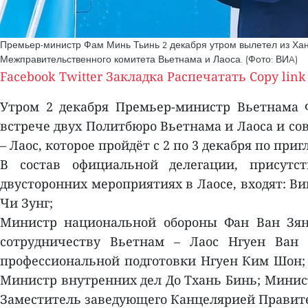
Премьер-министр Фам Минь Тьинь 2 декабря утром вылетел из Хано
Межправительственного комитета Вьетнама и Лаоса. (Фото: ВИA)
Facebook
Twitter
Закладка
Распечатать
Copy link
Утром 2 декабря Премьер-министр Вьетнама 
встрече двух Политбюро Вьетнама и Лаоса и со
– Лаос, которое пройдёт с 2 по 3 декабря по п
В состав официальной делегации, присутст
двусторонних мероприятиях в Лаосе, входят: В
Чи Зунг;
Министр национальной обороны Фан Ван Зянг
сотрудничеству Вьетнам – Лаос Нгуен Ван
профессиональной подготовки Нгуен Ким Шон; 
Министр внутренних дел До Тхань Бинь; Минис
Заместитель заведующего Канцелярией Правите