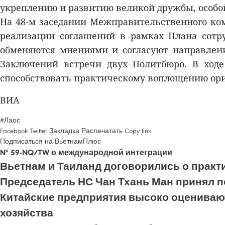
укреплению и развитию великой дружбы, особо
На 48-м заседании Межправительственного ком
реализации соглашений в рамках Плана сотру
обменяются мнениями и согласуют направления
Заключений встречи двух Политбюро. В ходе
способствовать практическому воплощению ори
ВИА
#Лаос
Facebook
Twitter
Закладка
Распечатать
Copy link
Подписаться на ВьетнамПлюс
№ 59-NQ/TW о международной интеграции
Вьетнам и Таиланд договорились о практ
Председатель НС Чан Тхань Ман принял п
Китайские предприятия высоко оценивают
хозяйства