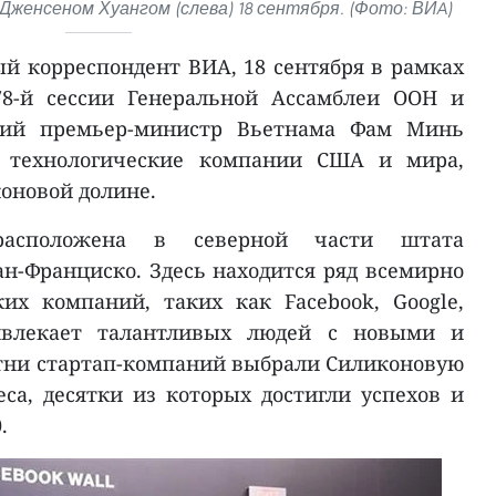
Дженсеном Хуангом (слева) 18 сентября. (Фото: ВИA)
й корреспондент ВИА, 18 сентября в рамках
78-й сессии Генеральной Ассамблеи ООН и
тий премьер-министр Вьетнама Фам Минь
 технологические компании США и мира,
оновой долине.
расположена в северной части штата
ан-Франциско. Здесь находится ряд всемирно
их компаний, таких как Facebook, Google,
привлекает талантливых людей с новыми и
тни стартап-компаний выбрали Силиконовую
еса, десятки из которых достигли успехов и
.