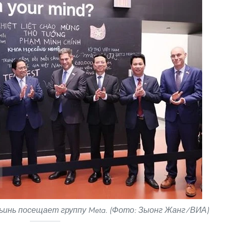
инь посещает группу Meta. (Фото: Зыонг Жанг/ВИА)