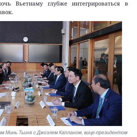
очь Вьетнаму глубже интегрироваться в
авок.
м Минь Тьиня с Джоэлем Капланом, вице-президентом