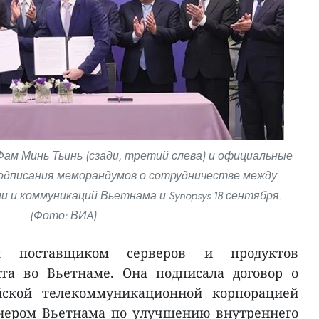
м Минь Тьинь (сзади, третий слева) и официальные
одписания меморандумов о сотрудничестве между
и коммуникаций Вьетнама и Synopsys 18 сентября.
(Фото: ВИA)
м поставщиком серверов и продуктов
кта во Вьетнаме. Она подписала договор о
йской телекоммуникационной корпорацией
ртнером Вьетнама по улучшению внутреннего