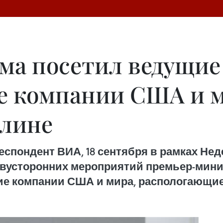
ма посетил ведущие
е компании США и м
олине
спондент ВИА, 18 сентября в рамках Нед
двусторонних мероприятий премьер-мин
ие компании США и мира, распологающие