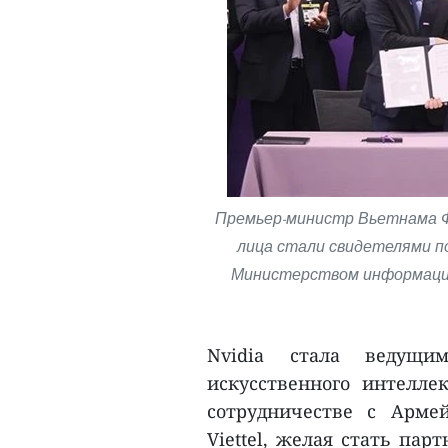
Премьер-министр Вьетнама Фа
лица стали свидетелями п
Министерством информации 
Nvidia стала ведущи
искусственного интелле
сотрудничестве с Арме
Viettel, желая стать па