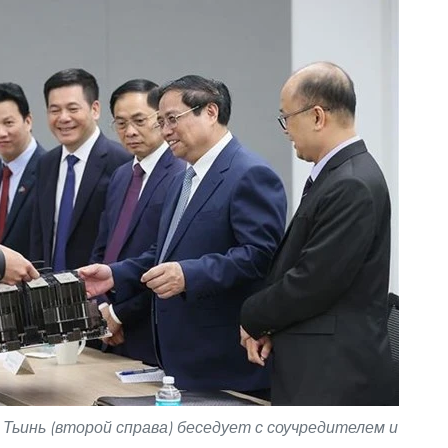
Тьинь (второй справа) беседует с соучредителем и