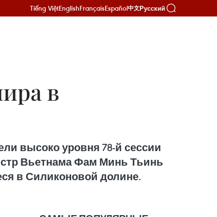
Tiếng Việt
English
Français
Español
Русский
中文
ира в
ели высоко уровня 78-й сессии
истр Вьетнама Фам Минь Тьинь
ся в Силиконовой долине.