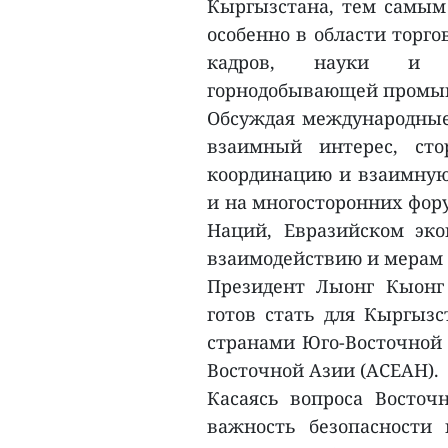
Кыргызстана, тем самым 
особенно в области торго
кадров, науки и те
горнодобывающей промыш
Обсуждая международные
взаимный интерес, сто
координацию и взаимную
и на многосторонних фор
Наций, Евразийском эк
взаимодействию и мерам 
Президент Лыонг Кыонг
готов стать для Кыргыз
странами Юго-Восточной 
Восточной Азии (АСЕАН).
Касаясь вопроса Восточ
важность безопасности