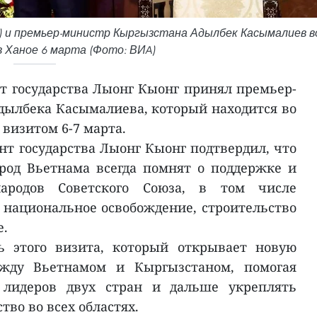
) и премьер-министр Кыргызстана Адылбек Касымалиев в
в Ханое 6 марта (Фото: ВИA)
нт государства Лыонг Кыонг принял премьер-
ылбека Касымалиева, который находится во
визитом 6-7 марта.
нт государства Лыонг Кыонг подтвердил, что
арод Вьетнама всегда помнят о поддержке и
родов Советского Союза, в том числе
а национальное освобождение, строительство
е.
ь этого визита, который открывает новую
жду Вьетнамом и Кыргызстаном, помогая
 лидеров двух стран и дальше укреплять
тво во всех областях.