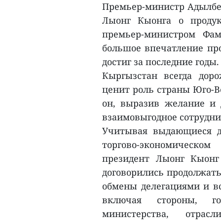
Премьер-министр Адылбе
Лыонг Кыонга о продук
премьер-министром Фа
большое впечатление про
достиг за последние годы.
Кыргызстан всегда дор
ценит роль страны Юго-В
он, выразив желание и
взаимовыгодное сотрудни
Учитывая выдающиеся д
торгово-экономическо
президент Лыонг Кыонг
договорились продолжать
обмены делегациями и вс
включая стороны, гос
министерства, отрас