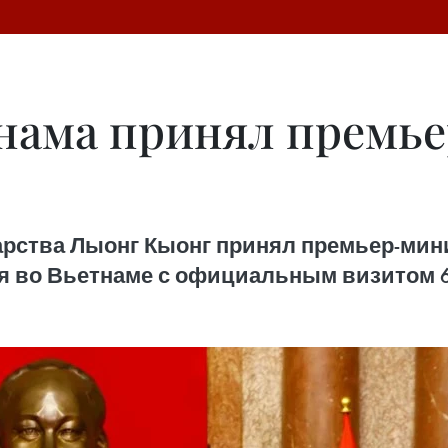
нама принял премь
дарства Лыонг Кыонг принял премьер-ми
я во Вьетнаме с официальным визитом 6-