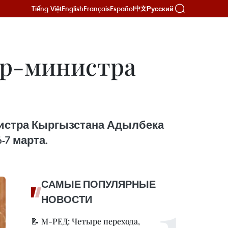
Tiếng Việt
English
Français
Español
Русский
中文
ер-министра
нистра Кыргызстана Адылбека
7 марта.
САМЫЕ ПОПУЛЯРНЫЕ
НОВОСТИ
📝 М-РЕД: Четыре перехода,