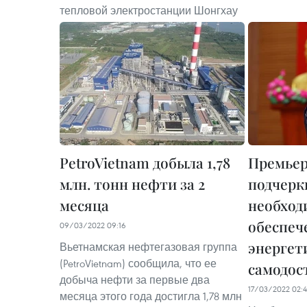
тепловой электростанции Шонгхау
PetroVietnam добыла 1,78
Премье
млн. тонн нефти за 2
подчерк
месяца
необход
обеспеч
09/03/2022 09:16
энергет
Вьетнамская нефтегазовая группа
(PetroVietnam) сообщила, что ее
самодос
добыча нефти за первые два
17/03/2022 02:
месяца этого года достигла 1,78 млн