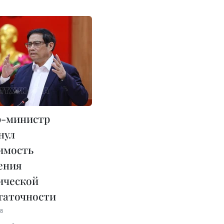
р-министр
нул
имость
ения
ической
таточности
48