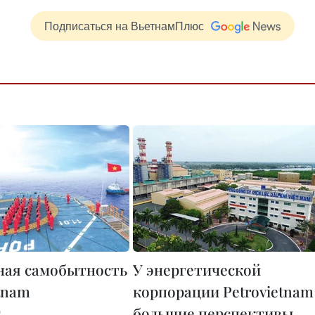
Подписаться на ВьетнамПлюс
ная самобытность
У энергетической
tnam
корпорации Petrovietnam
большие перспективы
0