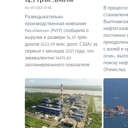
В процессе
06/07/2021 07:52
становлени
Разведывательно-
Вьетнамск
производственная компания
нефтегазова
PetroVietnam (PVEP) сообщила о
постоянно 
выручке в размере 14,35 трлн.
преодолени
донгов (623,59 млн. долл. США) за
с волей и 
первые 6 месяцев 2021 года, что
огня», вып
эквивалентно 144% от
поиску неф
запланированного показателя.
Отечества