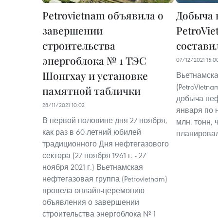
Petrovietnam объявила о
Добыча 
завершении
PetroVie
строительства
составил
энергоблока № 1 ТЭС
07/12/2021 15:0
Шонгхау и установке
Вьетнамска
(PetroVietn
памятной таблички
добыча неф
28/11/2021 10:02
января по 
В первой половине дня 27 ноября,
млн. тонн, 
как раз в 60-летний юбилей
планировал
традиционного Дня нефтегазового
сектора (27 ноября 1961 г. - 27
ноября 2021 г.) Вьетнамская
нефтегазовая группа (Petrovietnam)
провела онлайн-церемонию
объявления о завершении
строительства энергоблока № 1