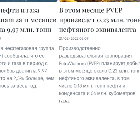
нефти и газа
В этом месяце PVEP
tnam за 11 месяцев
произведет 0,23 млн. тон
а 9,97 млн. тонн
нефтяного эквивалента
0
21/02/2022 03:09
я нефтегазовая группа
Производственно-
am) сообщила, что ее
разведывательная корпорация
ти и газа в период с
PetroVietnam (PVEP) планирует добы
ноябрь достигла 9,97
в этом месяце около 0,23 млн. тон
что на 2,5% больше, чем
нефтяного эквивалента, в том
ось за весь год.
числе 0,18 млн. тонн нефти и
конденсата и 54 млн. кубометров
газа.