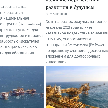
развития в будущем
 строительства,
я и развития
29/11/2021 01:30
ая национальная
Хотя на бизнес-результаты третье
я группа (Petrovietnam)
квартала 2021 года влияет
прилагает усилия для
негативное воздействие эпидеми
я трудностей и вызовов
COVID-19, энергетическая
храбростью «искателей
корпорация Petrovietnam (PV Power)
олняющих миссию по
по-прежнему считается достойны
ти для обогащения
вложением для долгосрочных
инвестиций