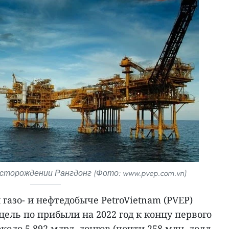
торождении Рангдонг (Фото: www.pvep.com.vn)
 газо- и нефтедобыче PetroVietnam (PVEP)
ель по прибыли на 2022 год к концу первого
коло 5.892 млрд. донгов (почти 258 млн. долл.