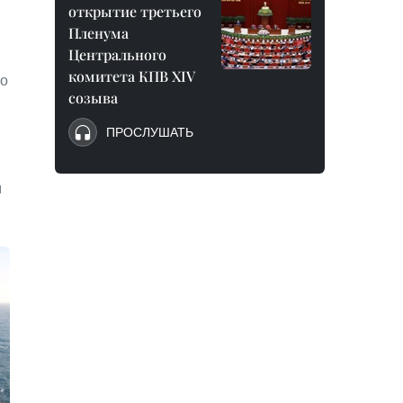
открытие третьего
Пленума
Центрального
комитета КПВ XIV
го
созыва
и
ПРОСЛУШАТЬ
м