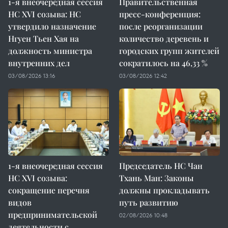
1-я внеочередная сессия
Правительственная
НС XVI созыва: НС
пресс-конференция:
утвердило назначение
после реорганизации
Нгуен Тьен Хая на
количество деревень и
должность министра
городских групп жителей
внутренних дел
сократилось на 46,33 %
03/08/2026 13:16
03/08/2026 12:42
1-я внеочередная сессия
Председатель НС Чан
НС XVI созыва:
Тхань Ман: Законы
сокращение перечня
должны прокладывать
видов
путь развитию
предпринимательской
02/08/2026 10:48
деятельности с