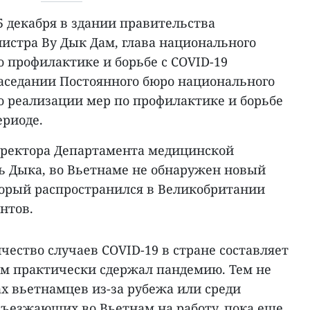
5 декабря в здании правительства
истра Ву Дык Дам, глава национального
 профилактике и борьбе с COVID-19
заседании Постоянного бюро национального
о реализации мер по профилактике и борьбе
ериоде.
иректора Департамента медицинской
 Дыка, во Вьетнаме не обнаружен новый
орый распространился в Великобритании
нтов.
ичество случаев COVID-19 в стране составляет
нам практически сдержал пандемию. Тем не
х вьетнамцев из-за рубежа или среди
въезжающих во Вьетнам на работу, пока еще