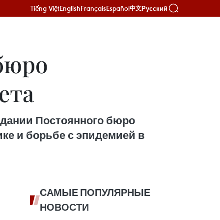
Tiếng Việt
English
Français
Español
Русский
中文
бюро
ета
едании Постоянного бюро
ке и борьбе с эпидемией в
САМЫЕ ПОПУЛЯРНЫЕ
НОВОСТИ