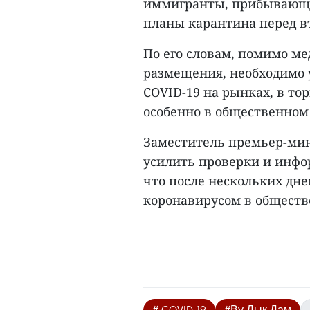
иммигранты, прибывающи
планы карантина перед въ
По его словам, помимо м
размещения, необходимо 
COVID-19 на рынках, в то
особенно в общественном
Заместитель премьер-ми
усилить проверки и инфо
что после нескольких дне
коронавирусом в обществе
# COVID-19
#Ву Дык Дам