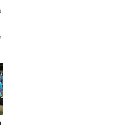
я
о
9
л