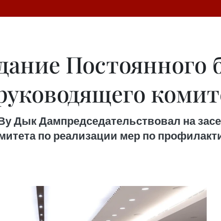
едание Постоянного 
руководящего комит
Ву Дык Дампредседательствовал на зас
итета по реализации мер по профилакти