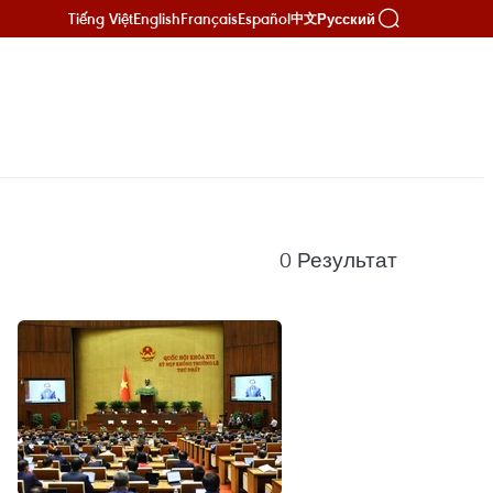
Tiếng Việt
English
Français
Español
Русский
中文
0
Результат