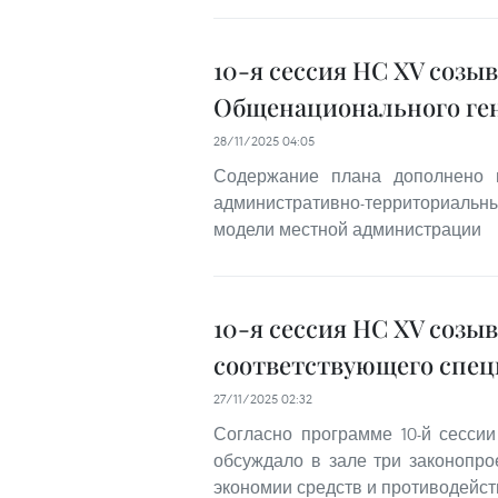
10-я сессия НС XV созы
Общенационального ген
28/11/2025 04:05
Содержание плана дополнено и
административно-территориаль
модели местной администрации
10-я сессия НС XV созы
соответствующего спец
27/11/2025 02:32
Согласно программе 10-й сесси
обсуждало в зале три законопрое
экономии средств и противодейств