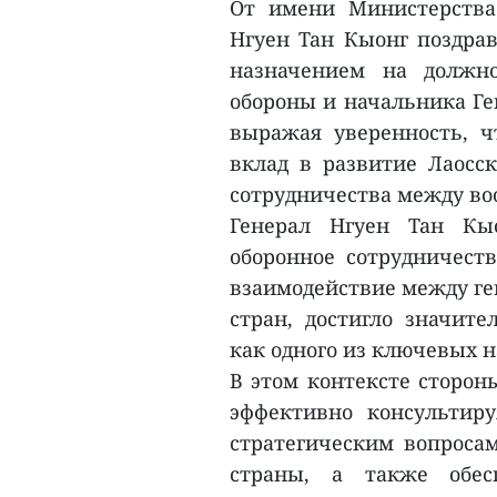
От имени Министерства
Нгуен Тан Кыонг поздрав
назначением на должно
обороны и начальника Ге
выражая уверенность, ч
вклад в развитие Лаосс
сотрудничества между во
Генерал Нгуен Тан Кы
оборонное сотрудничест
взаимодействие между г
стран, достигло значите
как одного из ключевых 
В этом контексте сторон
эффективно консультиру
стратегическим вопросам
страны, а также обес