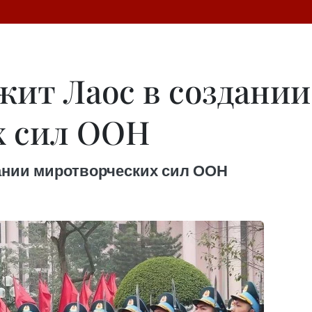
жит Лаос в создании
х сил ООН
ании миротворческих сил ООН