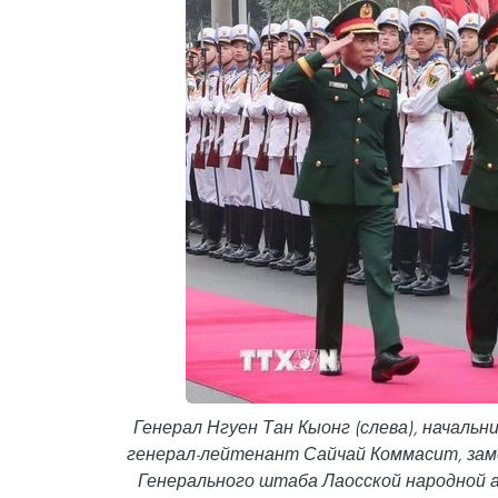
Генерал Нгуен Тан Кыонг (слева), началь
генерал-лейтенант Сайчай Коммасит, зам
Генерального штаба Лаосской народной 