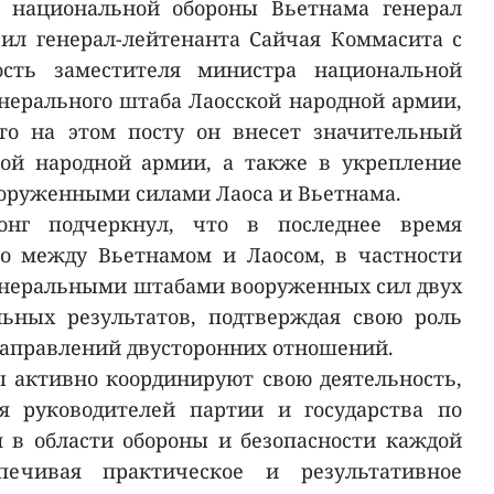
 национальной обороны Вьетнама генерал
ил генерал-лейтенанта Сайчая Коммасита с
сть заместителя министра национальной
нерального штаба Лаосской народной армии,
то на этом посту он внесет значительный
кой народной армии, а также в укрепление
оруженными силами Лаоса и Вьетнама.
онг подчеркнул, что в последнее время
во между Вьетнамом и Лаосом, в частности
енеральными штабами вооруженных сил двух
льных результатов, подтверждая свою роль
направлений двусторонних отношений.
ы активно координируют свою деятельность,
я руководителей партии и государства по
 в области обороны и безопасности каждой
печивая практическое и результативное