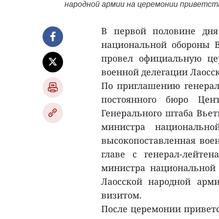
народной армии на церемонии приветств
В первой половине дня
национальной обороны В
провел официальную це
военной делегации Лаосс
По приглашению генерал
постоянного бюро Цен
Генерального штаба Вьет
министра национальн
высокопоставленная воен
главе с генерал-лейте
министра национальной 
Лаосской народной арм
визитом.
После церемонии приветс