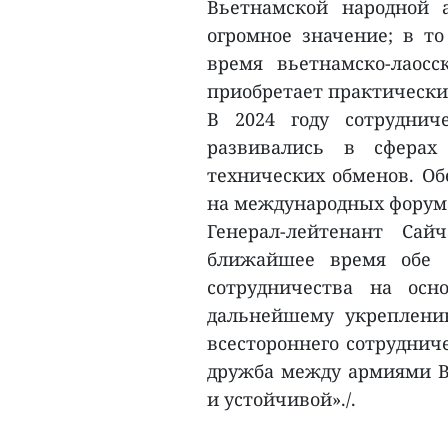
Вьетнамской народной 
огромное значение; в то
время вьетнамско-лаосс
приобретает практически
В 2024 году сотруднич
развивались в сферах 
технических обменов. Об
на международных форум
Генерал-лейтенант Са
ближайшее время обе 
сотрудничества на осн
дальнейшему укреплени
всестороннего сотруднич
дружба между армиями Вь
и устойчивой»./.