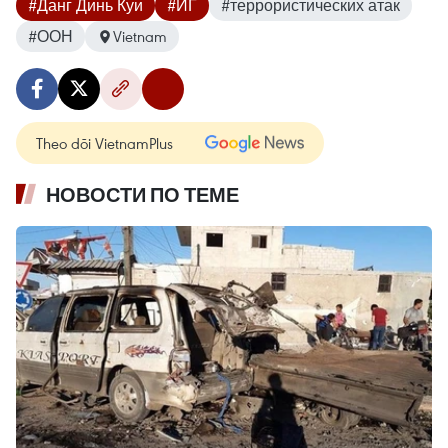
#Данг Динь Куи
#ИГ
#террористических атак
#ООН
Vietnam
Theo dõi VietnamPlus
НОВОСТИ ПО ТЕМЕ