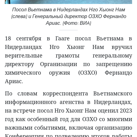
Посол Вьетнама в Нидерландах Нго Хыонг Нам
(слева) и Генеральный директор ОЗХО Фернандо
Ариас. (Фото: ВИA)
18 сентября в Гааге посол Вьетнама в
Нидерландах Нго Хыонг Нам вручил
верительные грамоты генеральному
директору Организации по запрещению
химического оружия (ОЗХО) Фернандо
Ариас.
По словам корреспондента Вьетнамского
информационного агенства в Нидерландах,
на встрече посол Нго Хыонг Нам оценил 2023
год как особенный год для ОЗХО со многими
важными событиями, включая организацию
Конференции по подведению итогов работы