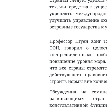
Странам следует уделять
тех, чьи средства к суще
укреплять международно
улучшать управление ок
островные государства к 
Профессор Нгуен Хонг Т
ООН, говорил о целос
«непредвиденных» проб
повышение уровня моря. 
что все страны стремят
действующего правовог
строить нормы вне конве
Обсуждения на семина
развивающихся стр
консультативной функц