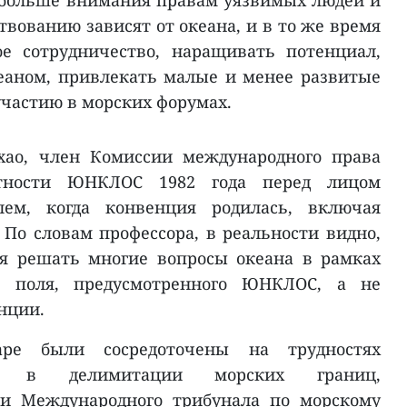
 больше внимания правам уязвимых людей и
ствованию зависят от океана, и в то же время
е сотрудничество, наращивать потенциал,
еаном, привлекать малые и менее развитые
участию в морских форумах.
хао, член Комиссии международного права
тности ЮНКЛОС 1982 года перед лицом
лем, когда конвенция родилась, включая
По словам профессора, в реальности видно,
ся решать многие вопросы океана в рамках
о поля, предусмотренного ЮНКЛОС, а не
нции.
ре были сосредоточены на трудностях
ан в делимитации морских границ,
ии Международного трибунала по морскому