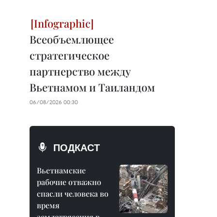
Всеобъемлющее
стратегическое
партнерство между
Вьетнамом и Таиландом
06/08/2026 00:30
ПОДКАСТ
Вьетнамские
рабочие отважно
спасли человека во
время
землетрясения в