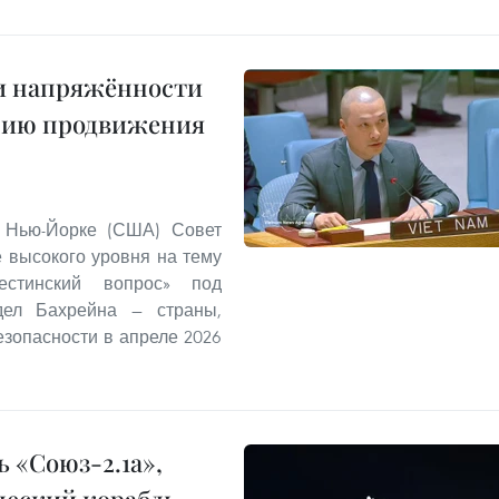
ии напряжённости
нию продвижения
 Нью-Йорке (США) Совет
 высокого уровня на тему
стинский вопрос» под
дел Бахрейна — страны,
зопасности в апреле 2026
 «Союз-2.1а»,