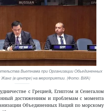
ительства Вьетнама при Организации Объединенных
 Жанг (в центре) на мероприятии. (Фото: ВИА)
рудничестве с Грецией, Египтом и Сенегалом
енный достижениям и проблемам с момента
анизации Объединенных Наций по морскому