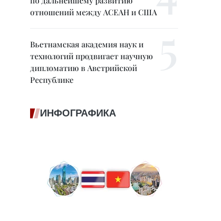
по дальнейшему развитию
отношений между АСЕАН и США
Вьетнамская академия наук и
технологий продвигает научную
дипломатию в Австрийской
Республике
ИНФОГРАФИКА