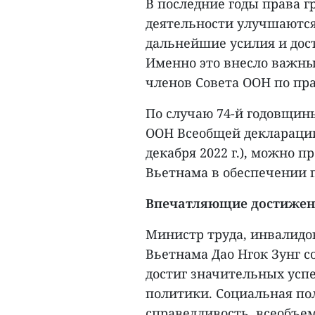
В последние годы права г
деятельности улучшаются
дальнейшие усилия и дос
Именно это внесло важны
членов Совета ООН по пра
По случаю 74-й годовщин
ООН Всеобщей декларации п
декабря 2022 г.), можно 
Вьетнама в обеспечении п
Впечатляющие достижен
Министр труда, инвалидо
Вьетнама Дао Нгок Зунг с
достиг значительных успе
политики. Социальная по
справедливость, всеобъе