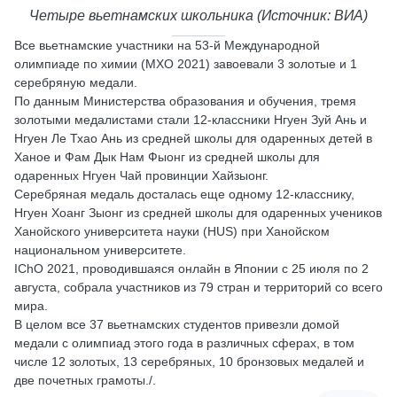
Четыре вьетнамских школьника (Источник: ВИА)
Все вьетнамские участники на 53-й Международной
олимпиаде по химии (МХО 2021) завоевали 3 золотые и 1
серебряную медали.
По данным Министерства образования и обучения, тремя
золотыми медалистами стали 12-классники Нгуен Зуй Ань и
Нгуен Ле Тхао Ань из средней школы для одаренных детей в
Ханое и Фам Дык Нам Фыонг из средней школы для
одаренных Нгуен Чай провинции Хайзыонг.
Серебряная медаль досталась еще одному 12-класснику,
Нгуен Хоанг Зыонг из средней школы для одаренных учеников
Ханойского университета науки (HUS) при Ханойском
национальном университете.
IChO 2021, проводившаяся онлайн в Японии с 25 июля по 2
августа, собрала участников из 79 стран и территорий со всего
мира.
В целом все 37 вьетнамских студентов привезли домой
медали с олимпиад этого года в различных сферах, в том
числе 12 золотых, 13 серебряных, 10 бронзовых медалей и
две почетных грамоты./.