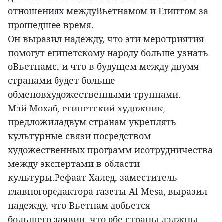
отношениях междуВьетнамом и Египтом за
прошедшее время.
Он выразил надежду, что эти мероприятия
помогут египетскому народу больше узнать
оВьетнаме, и что в будущем между двумя
странами будет больше
обменовхудожественными труппами.
Мэй Мохаб, египетский художник,
предложиладвум странам укреплять
культурные связи посредством
художественных программ исотрудничества
между экспертами в области
культуры.
Рефаат Халед, заместитель
главногоредактора газеты Al Mesa, выразил
надежду, что Вьетнам добьется
большего,заявив, что обе страны должны