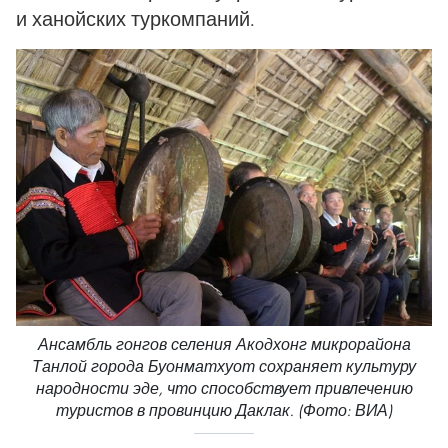
и ханойских туркомпаний.
Ансамбль гонгов селения Акодхонг микрорайона
Танлой города Буонматхуот сохраняет культуру
народности эде, что способствует привлечению
туристов в провинцию Даклак. (Фото: ВИА)