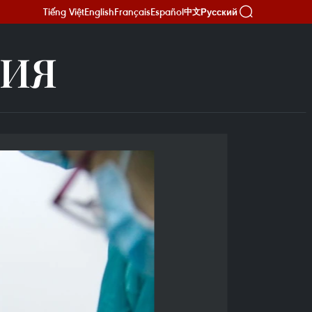
Tiếng Việt
English
Français
Español
Русский
中文
ГИЯ