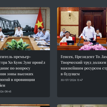
титель премьер-
Генсек, Президент То Ла
тра Хо Куок Зунг провёл
Творческий труд должен
ание по вопросу
важнейшим ресурсом с
ния зоны высоких
в будущем
логий в провинции
30/07/2026 13:47
йен
026 08:45