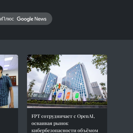
амПлюс
FPT сотрудничает с OpenAI,
осваивая рынок
кибербезопасности объёмом