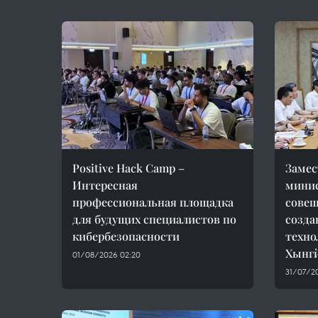
Positive Hack Camp –
Замес
Интересная
минис
профессиональная площадка
совещ
для будущих специалистов по
созда
кибербезопасности
техно
Хынг
01/08/2026 02:20
31/07/2