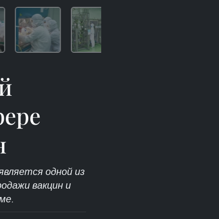
й
фере
н
является одной из
родажи вакцин и
ме.