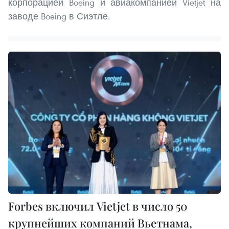
корпорацией Boeing и авиакомпанией Vietjet на
заводе Boeing в Сиэтле.
Forbes включил Vietjet в число 50
крупнейших компаний Вьетнама,