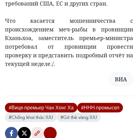
требований США, ЕС и других стран.
Что касается мошенничества с
происхождением меч-рыбы в провинции
Кханьхоа, заместитель премьер-министра
потребовал от провинции провести
проверку и представить подробный отчёт на
текущей неделе./.
ВИА
#Вице-премьер Чан Хонг Ха
#ННН-промысел
#Chống khai thác IUU
#Gỡ thẻ vàng IUU