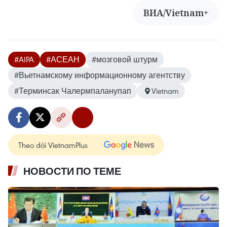
ВИА/Vietnam+
#AIPA
#АСЕАН
#мозговой штурм
#Вьетнамскому информационному агентству
#Терминсак Чалермпаланупап
Vietnam
Theo dõi VietnamPlus
НОВОСТИ ПО ТЕМЕ