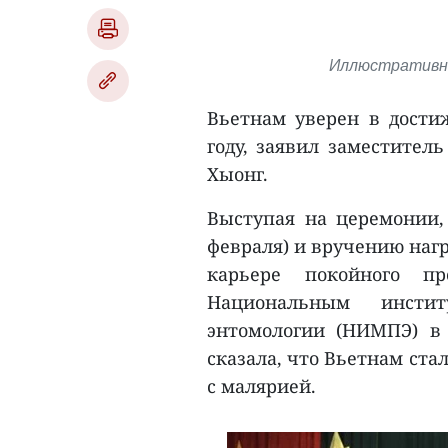
Иллюстративно
Вьетнам уверен в дости
году, заявил заместител
Хыонг.
Выступая на церемонии,
февраля) и вручению наг
карьере покойного пр
Национальным инстит
энтомологии (НИМПЭ) в
сказала, что Вьетнам ста
с малярией.