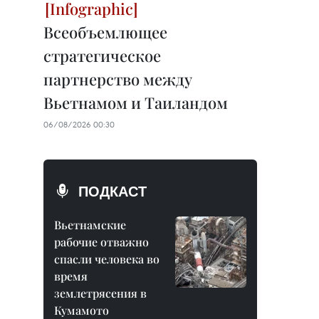
Всеобъемлющее
стратегическое
партнерство между
Вьетнамом и Таиландом
06/08/2026 00:30
ПОДКАСТ
Вьетнамские
рабочие отважно
спасли человека во
время
землетрясения в
Кумамото