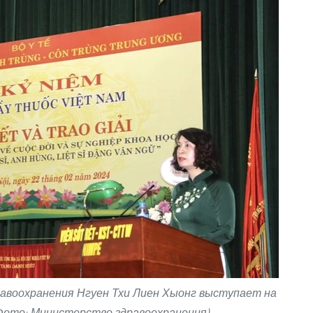
авоохранения Нгуен Тхи Лиен Хыонг выступает на
Фото: Министерство здравоохранения)