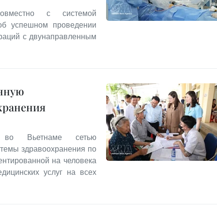
совместно с системой
 об успешном проведении
раций с двунаправленным
анную
хранения
й во Вьетнаме сетью
стемы здравоохранения по
ентированной на человека
дицинских услуг на всех