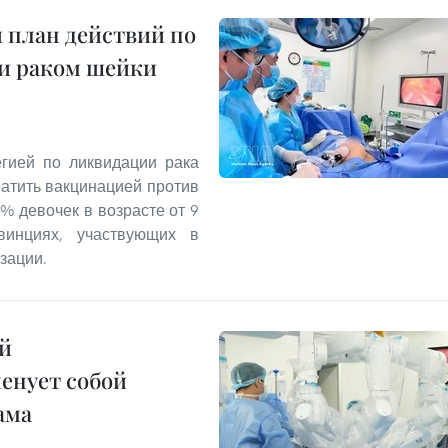
 план действий по
 и раком шейки
егией по ликвидации рака
ватить вакцинацией против
% девочек в возрасте от 9
инциях, участвующих в
зации.
й
енует собой
ама