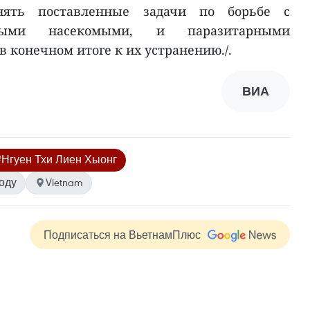
нять поставленные задачи по борьбе с
имыми насекомыми, и паразитарными
в конечном итоге к их устранению./.
ВИА
#Нгуен Тхи Лиен Хыонг
оду
Vietnam
Подписаться на ВьетнамПлюс