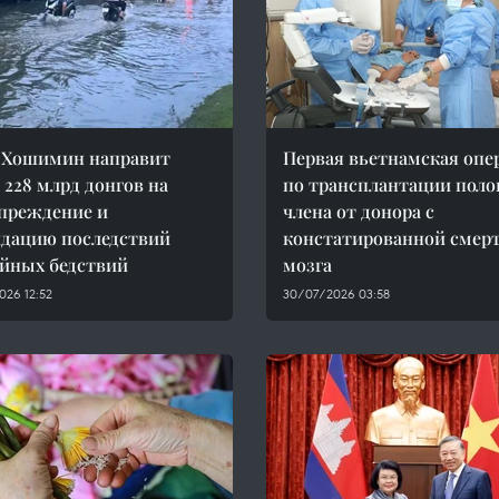
 Хошимин направит
Первая вьетнамская опе
 228 млрд донгов на
по трансплантации поло
преждение и
члена от донора с
дацию последствий
констатированной смер
йных бедствий
мозга
026 12:52
30/07/2026 03:58