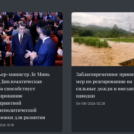
ьер-министр Ле Минь
Заблаговременное приня
 Дипломатическая
мер по реагированию на
а способствует
сильные дожди и внеза
ированию
паводки
приятной
04/08/2026 02:28
неполитической
новки для развития
26 15:18