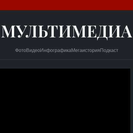
МУЛЬТИМЕДИА
Фото
Видео
Инфографика
Мегаистория
Подкаст