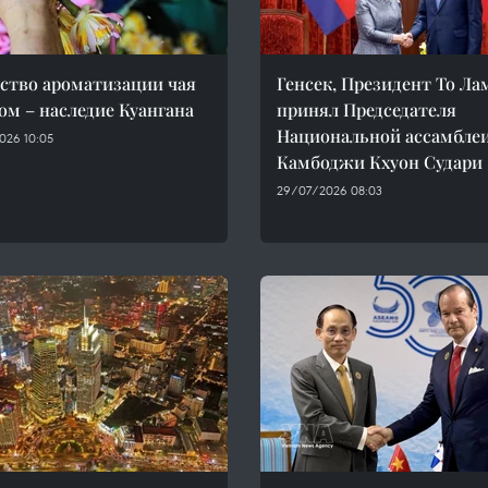
ство ароматизации чая
Генсек, Президент То Ла
ом – наследие Куангана
принял Председателя
Национальной ассамбле
026 10:05
Камбоджи Кхуон Судари
29/07/2026 08:03