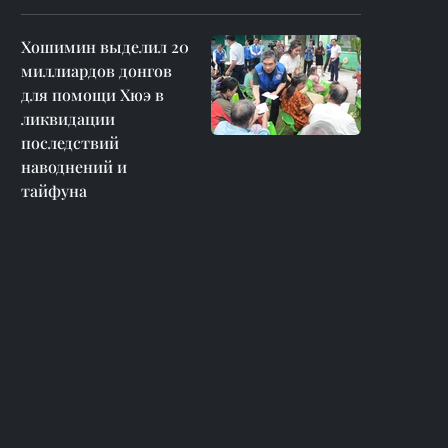
Хошимин выделил 20
миллиардов донгов
для помощи Хюэ в
ликвидации
последствий
наводнений и
тайфуна