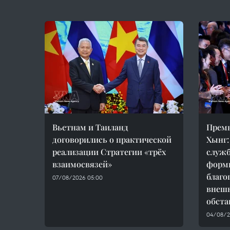
Вьетнам и Таиланд
Прем
договорились о практической
Хынг:
реализации Стратегии «трёх
служб
взаимосвязей»
форм
благо
07/08/2026 05:00
внеш
обста
04/08/20