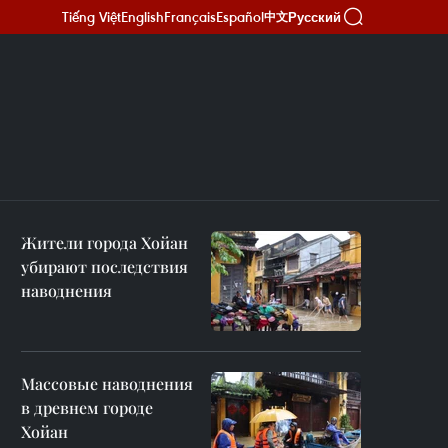
Tiếng Việt
English
Français
Español
Русский
中文
Жители города Хойан
убирают последствия
наводнения
Массовые наводнения
в древнем городе
Хойан