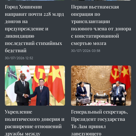
Город Хошимин
Первая вьетнамская
направит почти 228 млрд
операция по
донгов на
трансплантации
предупреждение и
полового члена от донора
ликвидацию
с констатированной
последствий стихийных
смертью мозга
бедствий
30/07/2026 03:58
30/07/2026 12:52
Укрепление
Генеральный секретарь,
политического доверия и
Президент государства
расширение отношений
То Лам принял
дружбы между
заведующего