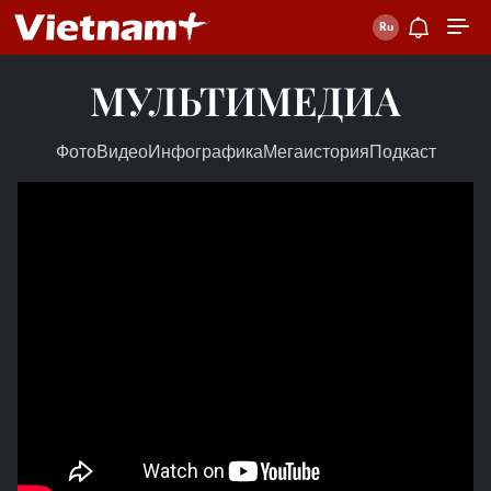
МУЛЬТИМЕДИА
Фото
Видео
Инфографика
Мегаистория
Подкаст